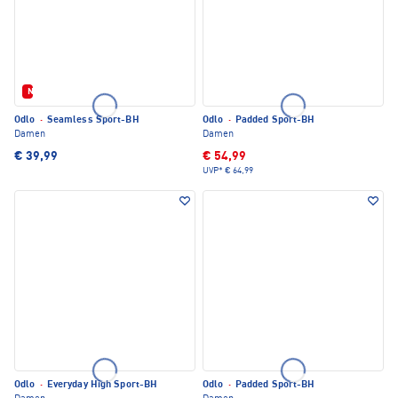
Neu
Odlo
·
Seamless Sport-BH
Odlo
·
Padded Sport-BH
Damen
Damen
€ 39,99
€ 54,99
UVP*
€ 64,99
Odlo
·
Everyday High Sport-BH
Odlo
·
Padded Sport-BH