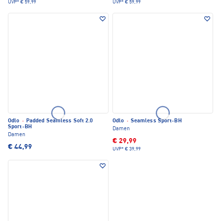
UVP*
€ 59,99
UVP*
€ 59,99
Odlo
·
Padded Seamless Soft 2.0
Odlo
·
Seamless Sport-BH
Sport-BH
Damen
Damen
€ 29,99
€ 44,99
UVP*
€ 39,99