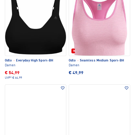
Neu
Odlo
·
Everyday High Sport-BH
Odlo
·
Seamless Medium Sport-BH
Damen
Damen
€ 54,99
€ 49,99
UVP*
€ 64,99