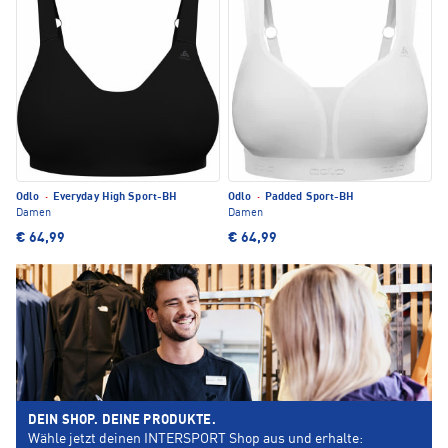
Odlo
·
Everyday High Sport-BH
Odlo
·
Padded Sport-BH
Damen
Damen
€ 64,99
€ 64,99
DEIN SHOP. DEINE PRODUKTE.
Wähle jetzt deinen INTERSPORT Shop aus und erhalte: