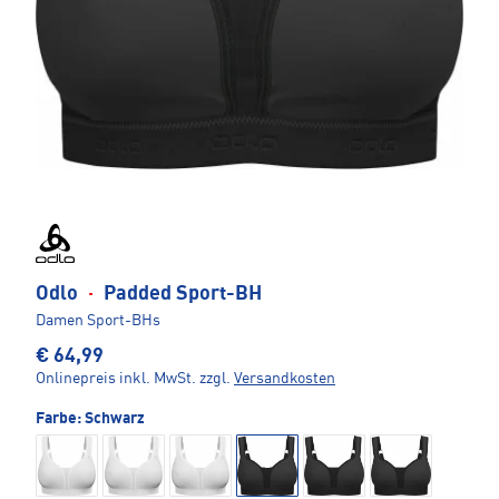
Odlo
·
Padded Sport-BH
Damen Sport-BHs
€ 64,99
Onlinepreis inkl. MwSt.
zzgl.
Versandkosten
Farbe:
Schwarz