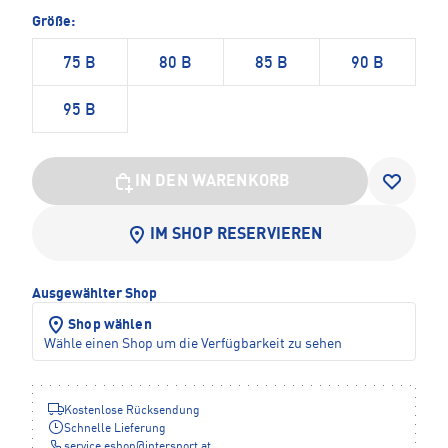
Größe:
75 B
80 B
85 B
90 B
95 B
IN DEN WARENKORB
IM SHOP RESERVIEREN
Ausgewählter Shop
Shop wählen
Wähle einen Shop um die Verfügbarkeit zu sehen
Kostenlose Rücksendung
Schnelle Lieferung
service.eshop
@
intersport.at