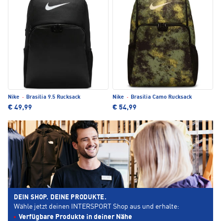
Nike
·
Brasilia 9.5 Rucksack
Nike
·
Brasilia Camo Rucksack
€ 49,99
€ 54,99
DEIN SHOP. DEINE PRODUKTE.
Wähle jetzt deinen INTERSPORT Shop aus und erhalte:
Verfügbare Produkte in deiner Nähe