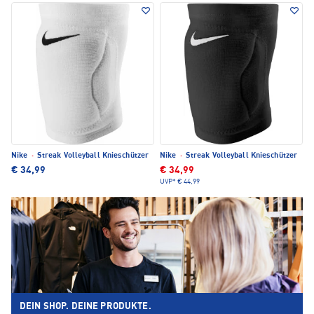
Nike
·
Streak Volleyball Knieschützer
Nike
·
Streak Volleyball Knieschützer
€ 34,99
€ 34,99
UVP*
€ 44,99
DEIN SHOP. DEINE PRODUKTE.