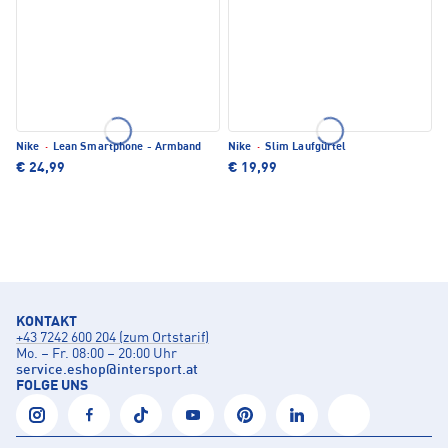
Nike
·
Lean Smartphone - Armband
Nike
·
Slim Laufgürtel
€ 24,99
€ 19,99
KONTAKT
+43 7242 600 204 (zum Ortstarif)
Mo. – Fr. 08:00 – 20:00 Uhr
service.eshop
@
intersport.at
FOLGE UNS