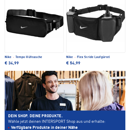
Nike
·
Tempo Hüfttasche
Nike
·
Flex Stride Laufgürtel
€ 34,99
€ 54,99
DEIN SHOP. DEINE PRODUKTE.
Wähle jetzt deinen INTERSPORT Shop aus und erhalte:
Verfügbare Produkte in deiner Nähe