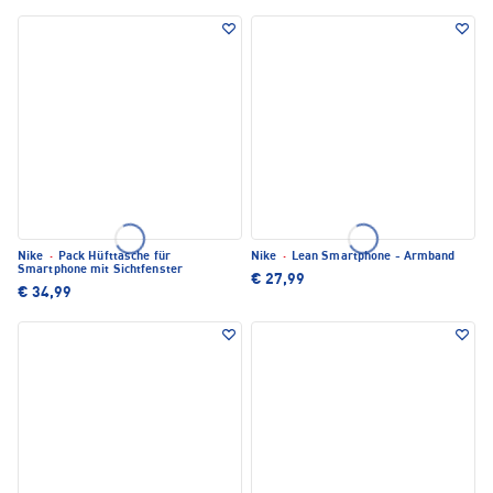
Nike
·
Pack Hüfttasche für
Nike
·
Lean Smartphone - Armband
Smartphone mit Sichtfenster
€ 27,99
€ 34,99