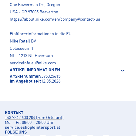
One Bowerman Dr., Oregon
USA - OR 97005 Beaverton
https://about.nike.com/en/company#contact-us
Einführerinformationen in die EU:
Nike Retail BV
Colosseum 1
NL - 1213 NL Hiversum
serviceinfo.eu@nike.com
ARTIKELINFORMATIONEN
Artikelnummer:
395025615
Im Angebot seit
12.05.2026
KONTAKT
+43 7242 600 204 (zum Ortstarif)
Mo. – Fr. 08:00 – 20:00 Uhr
service.eshop
@
intersport.at
FOLGE UNS