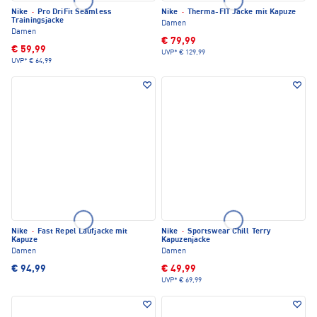
Nike
·
Pro DriFit Seamless
Nike
·
Therma-FIT Jacke mit Kapuze
Trainingsjacke
Damen
Damen
€ 79,99
€ 59,99
UVP*
€ 129,99
UVP*
€ 64,99
Nike
·
Fast Repel Laufjacke mit
Nike
·
Sportswear Chill Terry
Kapuze
Kapuzenjacke
Damen
Damen
€ 94,99
€ 49,99
UVP*
€ 69,99