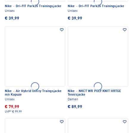
Nike
·
Dri-FIT Park26 Trainingsjacke
Nike
·
Dri-FIT Park26 Trainingsjacke
Unisex
Unisex
€ 39,99
€ 39,99
Nike
·
Air Hybrid Utility Traingsjacke
Nike
·
NKCT WR POLY KNIT HRTGE
mit Kapuze
Tennisjacke
Unisex
Damen
€ 79,99
€ 89,99
UVP*
€ 99,99