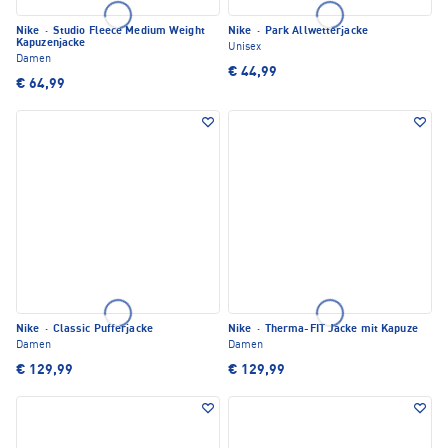
Nike
·
Studio Fleece Medium Weight
Nike
·
Park Allwetterjacke
Kapuzenjacke
Unisex
Damen
€ 44,99
€ 64,99
Nike
·
Classic Pufferjacke
Nike
·
Therma-FIT Jacke mit Kapuze
Damen
Damen
€ 129,99
€ 129,99