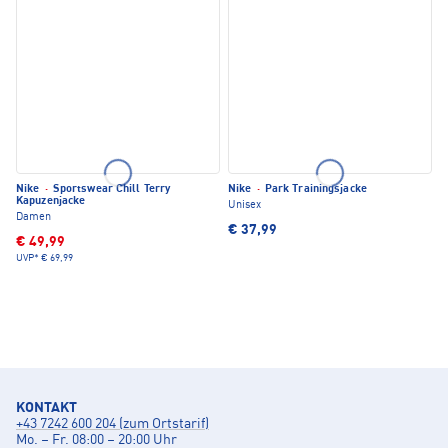
Nike
·
Sportswear Chill Terry
Nike
·
Park Trainingsjacke
Kapuzenjacke
Unisex
Damen
€ 37,99
€ 49,99
UVP*
€ 69,99
KONTAKT
+43 7242 600 204 (zum Ortstarif)
Mo. – Fr. 08:00 – 20:00 Uhr