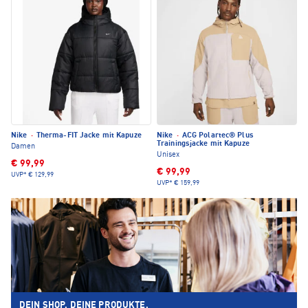
Nike
·
Therma-FIT Jacke mit Kapuze
Nike
·
ACG Polartec® Plus
Trainingsjacke mit Kapuze
Damen
Unisex
€ 99,99
€ 99,99
UVP*
€ 129,99
UVP*
€ 159,99
DEIN SHOP. DEINE PRODUKTE.