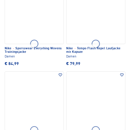
Nike
·
Sportswear Everything Wovens
Nike
·
Tempo Flash Repel Laufjacke
Trainingsjacke
mit Kapuze
Damen
Damen
€ 84,99
€ 79,99