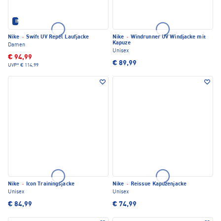
IM SET ERHÄLTLICH
Nike
·
Swift UV Repel Laufjacke
Nike
·
Windrunner UV Windjacke mit
Kapuze
Damen
Unisex
€ 94,99
€ 89,99
UVP*
€ 114,99
Nike
·
Icon Trainingsjacke
Nike
·
Reissue Kapuzenjacke
Unisex
Unisex
€ 84,99
€ 74,99