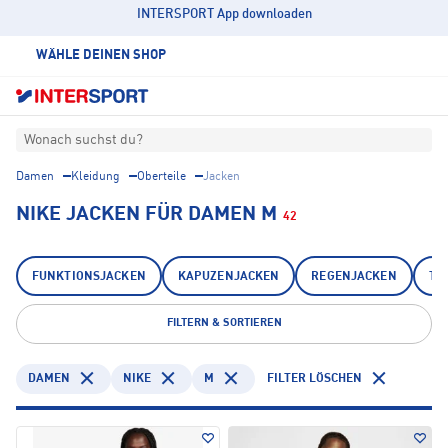
INTERSPORT App downloaden
WÄHLE DEINEN SHOP
Wonach suchst du?
Damen
Kleidung
Oberteile
Jacken
NIKE JACKEN FÜR DAMEN M
42
FUNKTIONSJACKEN
KAPUZENJACKEN
REGENJACKEN
TR
FILTERN & SORTIEREN
DAMEN
NIKE
M
FILTER LÖSCHEN