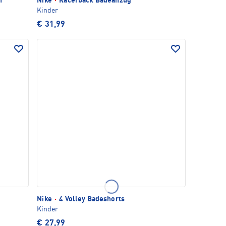
n
Nike
·
Racerback Badeanzug
Kinder
€ 31,99
Nike
·
4 Volley Badeshorts
Kinder
€ 27,99