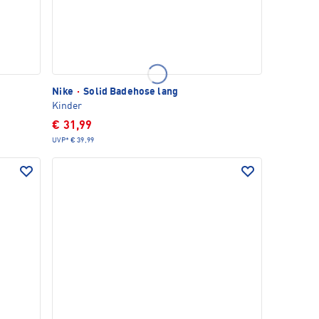
Nike
·
Solid Badehose lang
Kinder
€ 31,99
UVP*
€ 39,99