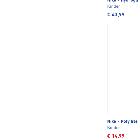
Nike
·
Hydrogua
Kinder
€ 43,99
Nike
·
Poly Ble
Kinder
€ 14,99