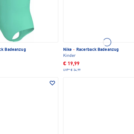
ck Badeanzug
Nike
·
Racerback Badeanzug
Kinder
€ 19,99
UVP*
€ 34,99