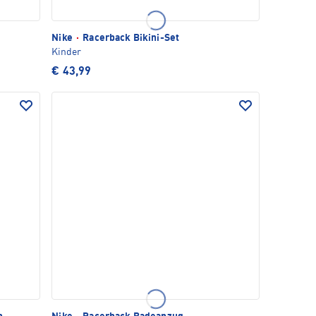
Nike
·
Racerback Bikini-Set
Kinder
€ 43,99