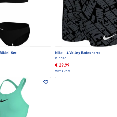
Bikini-Set
Nike
·
4 Volley Badeshorts
Kinder
€ 29,99
UVP*
€ 39,99