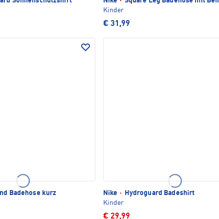
rd Sonnenschutzshirt
Nike
·
Square Leg Badehose mit Bei
Kinder
€ 31,99
nd Badehose kurz
Nike
·
Hydroguard Badeshirt
Kinder
€ 29,99