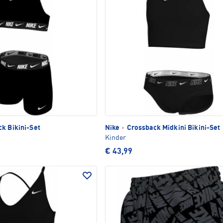
k Bikini-Set
Nike
·
Crossback Midkini Bikini-Set
Kinder
€ 43,99