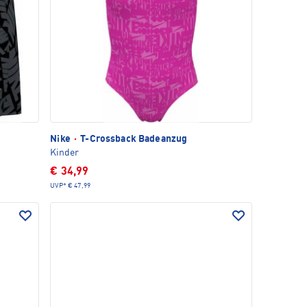
Nike
·
T-Crossback Badeanzug
Kinder
€ 34,99
UVP*
€ 47,99