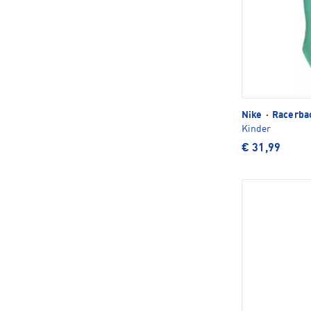
Nike
·
Racerba
Kinder
€ 31,99