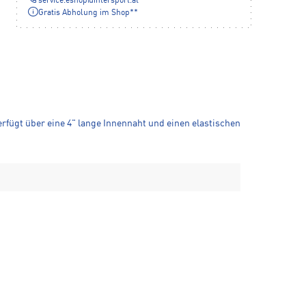
service.eshop
@
intersport.at
Gratis Abholung im Shop**
erfügt über eine 4" lange Innennaht und einen elastischen