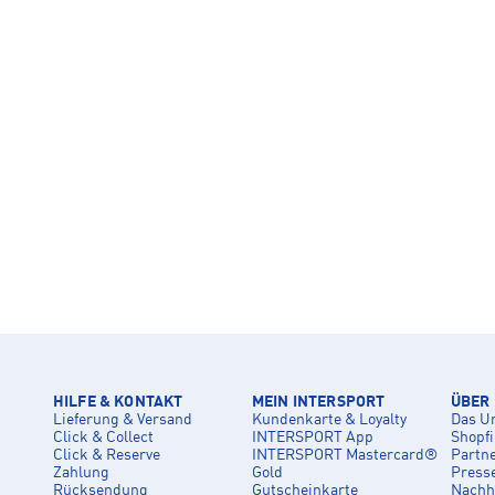
HILFE & KONTAKT
MEIN INTERSPORT
ÜBER
Lieferung & Versand
Kundenkarte & Loyalty
Das U
Click & Collect
INTERSPORT App
Shopf
Click & Reserve
INTERSPORT Mastercard®
Partn
Zahlung
Gold
Press
Rücksendung
Gutscheinkarte
Nachha