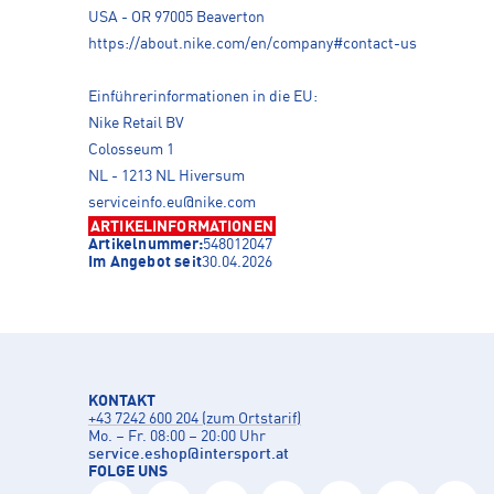
USA - OR 97005 Beaverton
https://about.nike.com/en/company#contact-us
Einführerinformationen in die EU:
Nike Retail BV
Colosseum 1
NL - 1213 NL Hiversum
serviceinfo.eu@nike.com
ARTIKELINFORMATIONEN
Artikelnummer:
548012047
Im Angebot seit
30.04.2026
KONTAKT
+43 7242 600 204 (zum Ortstarif)
Mo. – Fr. 08:00 – 20:00 Uhr
service.eshop
@
intersport.at
FOLGE UNS