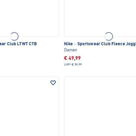
ear Club LTWT CTB
Nike
·
Sportswear Club Fleece Jogg
Damen
€ 49,99
UVP*
€ 59,99