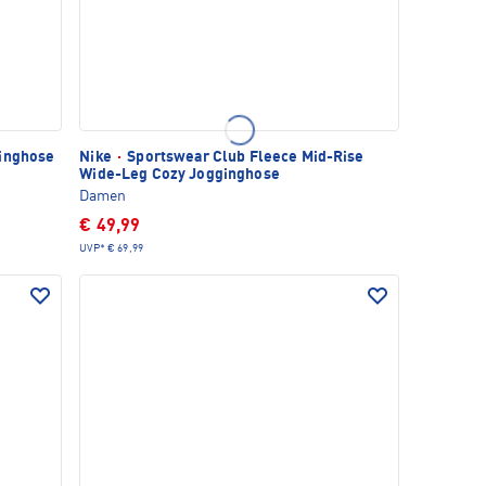
inghose
Nike
·
Sportswear Club Fleece Mid-Rise
Wide-Leg Cozy Jogginghose
Damen
€ 49,99
UVP*
€ 69,99