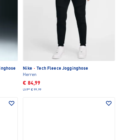
inghose
Nike
·
Tech Fleece Jogginghose
Herren
€ 84,99
UVP*
€ 99,99