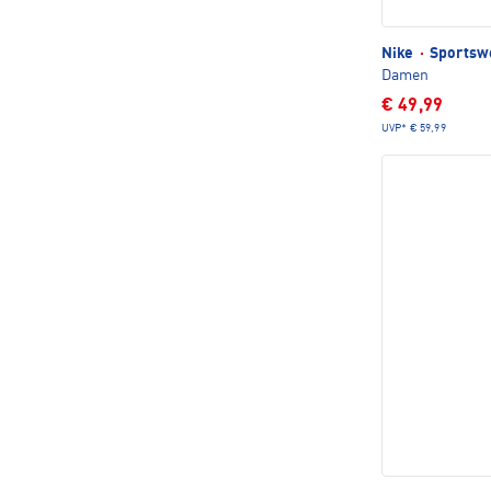
Nike
·
Sportswe
Damen
€ 49,99
UVP*
€ 59,99