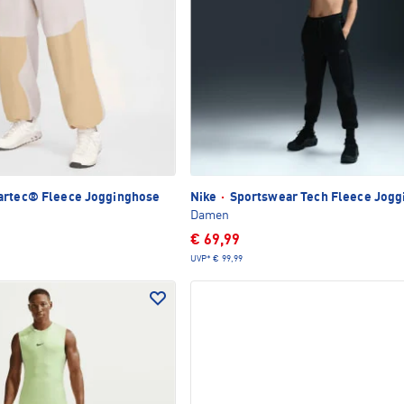
rtec® Fleece Jogginghose
Nike
·
Sportswear Tech Fleece Jogg
Damen
€ 69,99
UVP*
€ 99,99