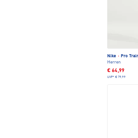
Nike
·
Pro Trai
Herren
€ 64,99
UVP*
€ 79,99