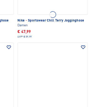
nghose
Nike
·
Sportswear Chill Terry Jogginghose
Damen
€ 47,99
UVP*
€ 59,99