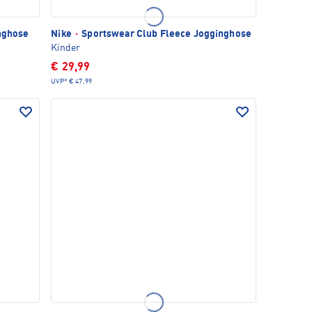
nghose
Nike
·
Sportswear Club Fleece Jogginghose
Kinder
€ 29,99
UVP*
€ 47,99