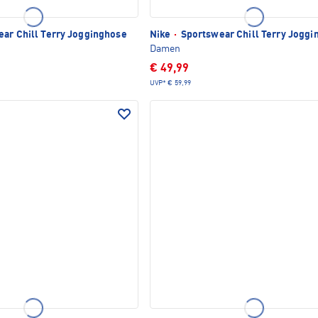
ar Chill Terry Jogginghose
Nike
·
Sportswear Chill Terry Joggi
Damen
€ 49,99
UVP*
€ 59,99