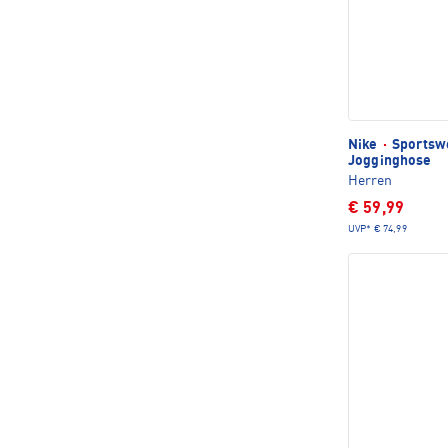
Nike
·
Sportsw
Jogginghose
Herren
€ 59,99
UVP*
€ 74,99