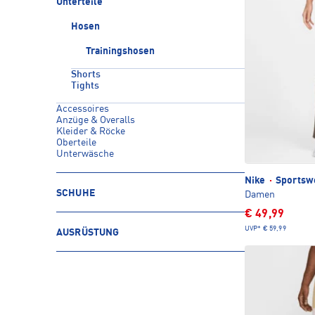
Unterteile
Hosen
Trainingshosen
Shorts
Tights
Accessoires
Anzüge & Overalls
Kleider & Röcke
Oberteile
Unterwäsche
Nike
·
Sportswe
SCHUHE
Damen
€ 49,99
UVP*
€ 59,99
AUSRÜSTUNG