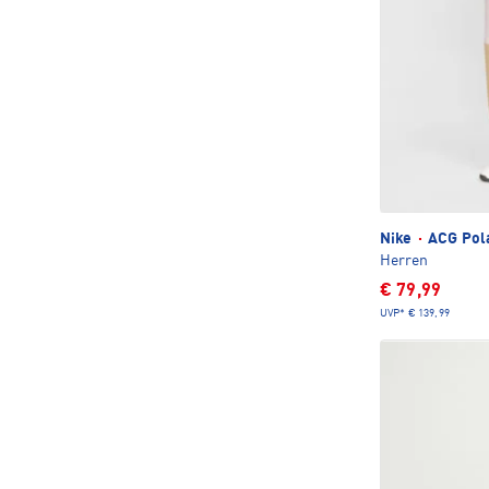
Nike
·
ACG Pola
Herren
€ 79,99
UVP*
€ 139,99