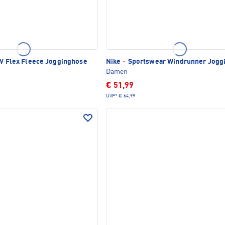
UV Flex Fleece Jogginghose
Nike
·
Sportswear Windrunner Jogg
Damen
€ 51,99
UVP*
€ 64,99