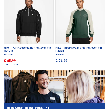
Nike
·
Air Fleece Quater Pullover mit
Nike
·
Sportswear Club Pullover mit
Halfzip
Halfzip
Herren
Herren
€ 65,99
€ 74,99
UVP*
€ 79,99
DEIN SHOP. DEINE PRODUKTE.