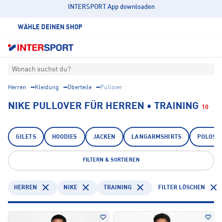
INTERSPORT App downloaden
WÄHLE DEINEN SHOP
Wonach suchst du?
Herren
Kleidung
Oberteile
Pullover
NIKE PULLOVER FÜR HERREN • TRAINING
10
GILETS
HOODIES
JACKEN
LANGARMSHIRTS
POLOSH
FILTERN & SORTIEREN
HERREN
NIKE
TRAINING
FILTER LÖSCHEN