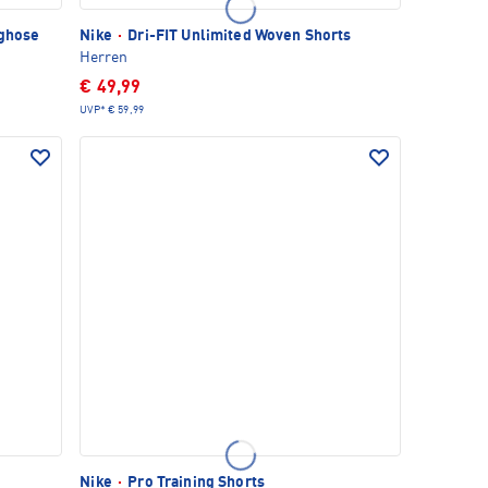
nghose
Nike
·
Dri-FIT Unlimited Woven Shorts
Herren
€ 49,99
UVP*
€ 59,99
Nike
·
Pro Training Shorts