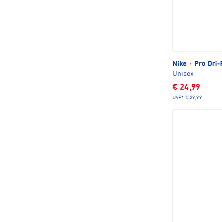
Nike
·
Pro Dri-F
Unisex
€ 24,99
UVP*
€ 29,99