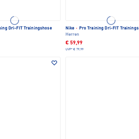
ning Dri-FIT Trainingshose
Nike
·
Pro Training Dri-FIT Training
Herren
€ 59,99
UVP*
€ 79,99