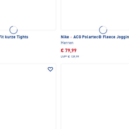
it kurze Tights
Nike
·
ACG Polartec® Fleece Joggi
Herren
€ 79,99
UVP*
€ 139,99