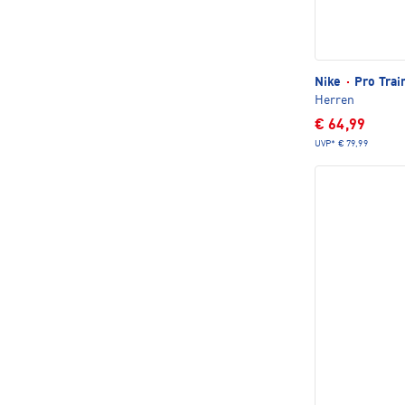
Nike
·
Pro Trai
Herren
€ 64,99
UVP*
€ 79,99