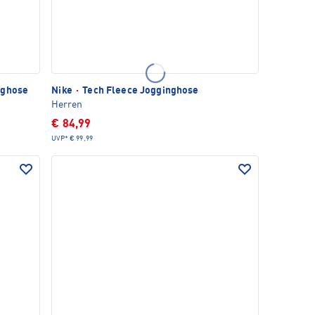
nghose
Nike
·
Tech Fleece Jogginghose
Herren
€ 84,99
UVP*
€ 99,99