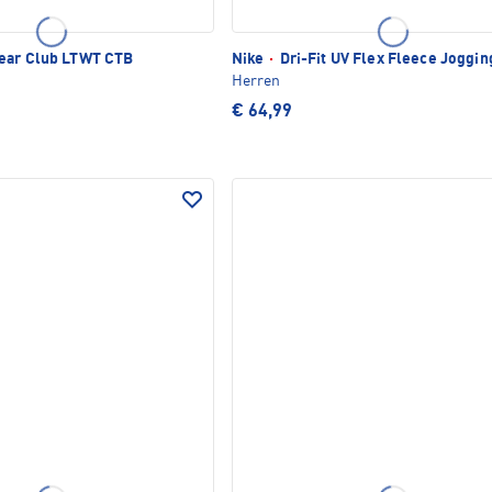
ear Club LTWT CTB
Nike
·
Dri-Fit UV Flex Fleece Joggi
Herren
€ 64,99