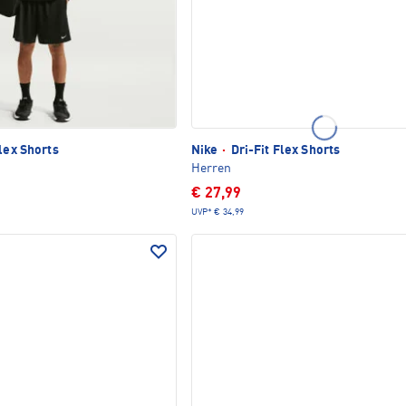
lex Shorts
Nike
·
Dri-Fit Flex Shorts
Herren
€ 27,99
UVP*
€ 34,99