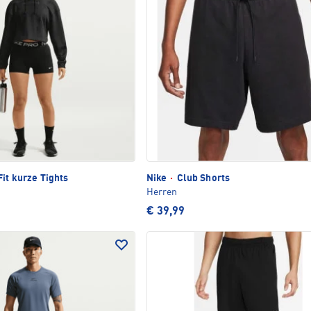
it kurze Tights
Nike
·
Club Shorts
Herren
€ 39,99