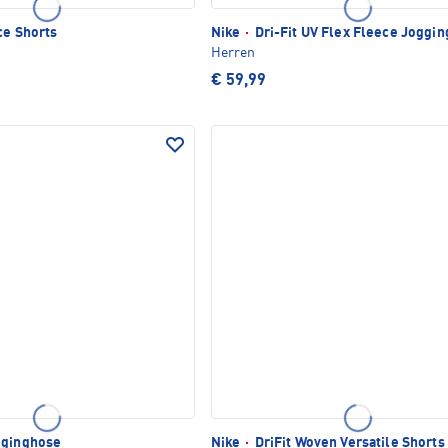
ce Shorts
Nike
·
Dri-Fit UV Flex Fleece Joggi
Herren
€ 59,99
gginghose
Nike
·
DriFit Woven Versatile Shorts