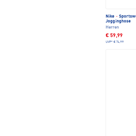
Nike
·
Sportsw
Jogginghose
Herren
€ 59,99
UVP*
€ 74,99