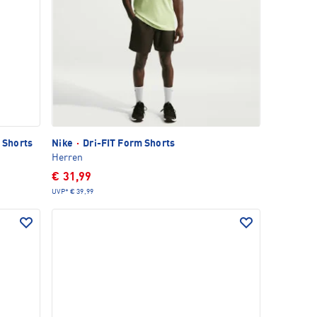
t Shorts
Nike
·
Dri-FIT Form Shorts
Herren
€ 31,99
UVP*
€ 39,99