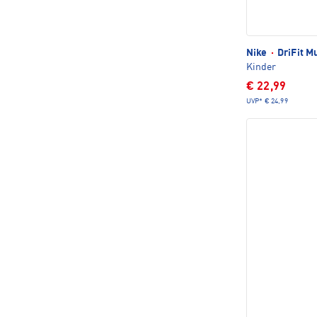
Nike
·
DriFit Mu
Kinder
€ 22,99
UVP*
€ 24,99