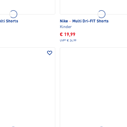
lti Shorts
Nike
·
Multi Dri-FIT Shorts
Kinder
€ 19,99
UVP*
€ 24,99