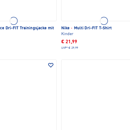
ce Dri-FIT Trainingsjacke mit
Nike
·
Multi Dri-FIT T-Shirt
Kinder
€ 21,99
UVP*
€ 29,99