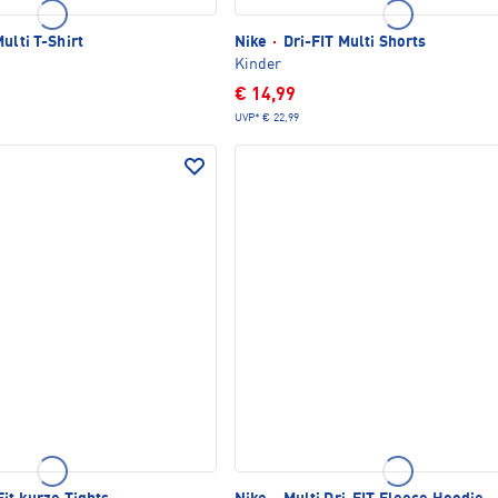
ulti T-Shirt
Nike
·
Dri-FIT Multi Shorts
Kinder
€ 14,99
UVP*
€ 22,99