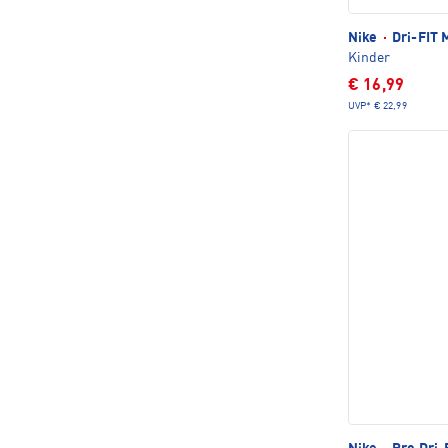
Nike
·
Dri-FIT M
Kinder
€ 16,99
UVP*
€ 22,99