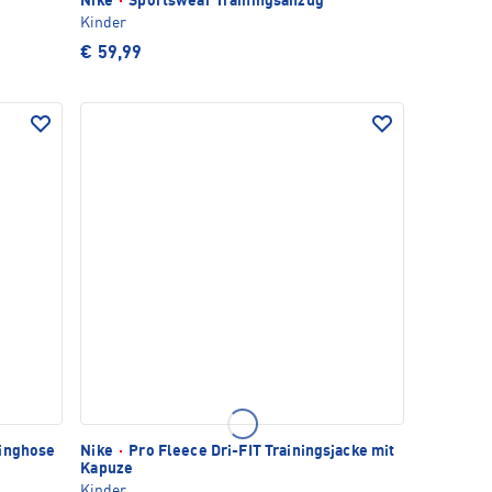
Nike
·
Sportswear Trainingsanzug
Kinder
€ 59,99
inghose
Nike
·
Pro Fleece Dri-FIT Trainingsjacke mit
Kapuze
Kinder