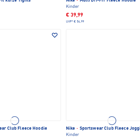
it kurze Tights
Nike
·
Multi Dri-FIT Fleece Hoodie
Kinder
€ 39,99
UVP*
€ 54,99
ar Club Fleece Hoodie
Nike
·
Sportswear Club Fleece Jogg
Kinder