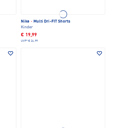
Nike
·
Multi Dri-FIT Shorts
Kinder
€ 19,99
UVP*
€ 24,99