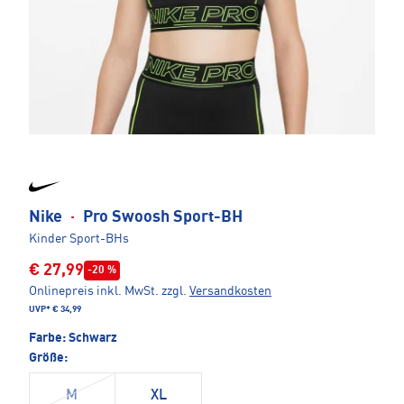
Nike
·
Pro Swoosh Sport-BH
Kinder Sport-BHs
€ 27,99
-20 %
Onlinepreis inkl. MwSt.
zzgl.
Versandkosten
UVP*
€ 34,99
Farbe:
Schwarz
Größe:
M
XL