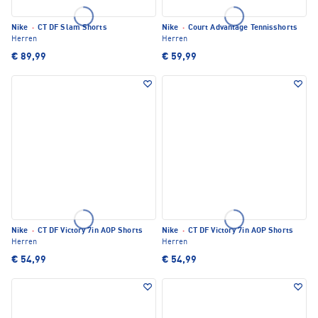
Nike
·
CT DF Slam Shorts
Nike
·
Court Advantage Tennisshorts
Herren
Herren
€ 89,99
€ 59,99
Nike
·
CT DF Victory 7in AOP Shorts
Nike
·
CT DF Victory 7in AOP Shorts
Herren
Herren
€ 54,99
€ 54,99