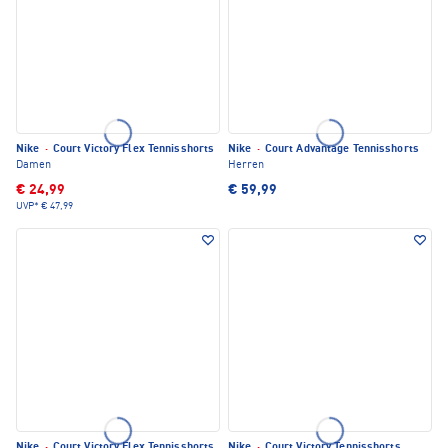
Nike
·
Court Victory Flex Tennisshorts
Nike
·
Court Advantage Tennisshorts
Damen
Herren
€ 24,99
€ 59,99
UVP*
€ 47,99
Nike
·
Court Victory Flex Tennisshorts
Nike
·
Court Victory Tennisshorts