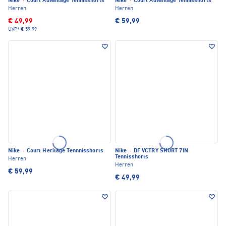
Nike
·
Court Advantage Tennisshorts
Nike
·
Court Advantage Tennisshorts
Herren
Herren
€ 49,99
€ 59,99
UVP*
€ 59,99
Nike
·
Court Heritage Tennnisshorts
Nike
·
DF VCTRY SHORT 7IN
Tennisshorts
Herren
Herren
€ 59,99
€ 49,99