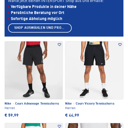
Wähle jetzt deinen INTERSPORT Shop aus und erhalte:
Verfügbare Produkte in deiner Nähe
Persönliche Beratung vor Ort
Sofortige Abholung möglich
SHOP AUSWÄHLEN UND PRODUKTE ANZEIGEN
Nike
·
Court Advantage Tennisshorts
Nike
·
Court Victory Tennisshorts
Herren
Herren
€ 59,99
€ 44,99