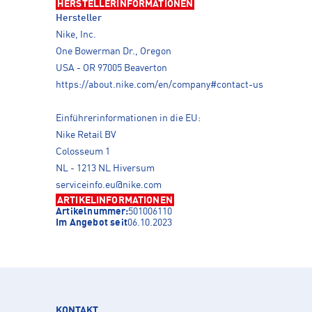
HERSTELLERINFORMATIONEN
Hersteller
Nike, Inc.
One Bowerman Dr., Oregon
USA - OR 97005 Beaverton
https://about.nike.com/en/company#contact-us
Einführerinformationen in die EU:
Nike Retail BV
Colosseum 1
NL - 1213 NL Hiversum
serviceinfo.eu@nike.com
ARTIKELINFORMATIONEN
Artikelnummer:
501006110
Im Angebot seit
06.10.2023
KONTAKT