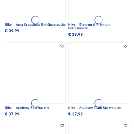
Nike
·
Aura Crossbody Umhängetasche
Nike
·
Elemantal Premium
Gürteltasche
€ 39,99
€ 39,99
Nike
·
Academy Sporttasche
Nike
·
Academy Team Sporttasche
€ 37,99
€ 37,99