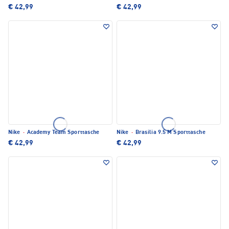
€ 42,99
€ 42,99
Nike
·
Academy Team Sporttasche
Nike
·
Brasilia 9.5 M Sporttasche
€ 42,99
€ 42,99