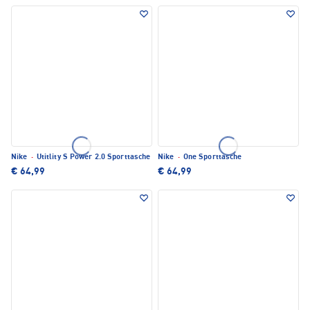
Nike
·
Utitlity S Power 2.0 Sporttasche
Nike
·
One Sporttasche
€ 64,99
€ 64,99