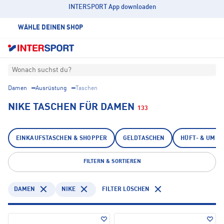
INTERSPORT App downloaden
WÄHLE DEINEN SHOP
Wonach suchst du?
Damen
Ausrüstung
Taschen
NIKE TASCHEN FÜR DAMEN
133
EINKAUFSTASCHEN & SHOPPER
GELDTASCHEN
HÜFT- & UMH
FILTERN & SORTIEREN
DAMEN
NIKE
FILTER LÖSCHEN