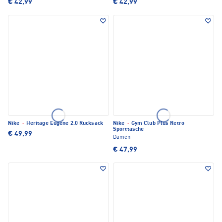
€ 42,99
€ 42,99
Nike
·
Heritage Eugene 2.0 Rucksack
Nike
·
Gym Club Plus Retro
Sporttasche
€ 49,99
Damen
€ 47,99