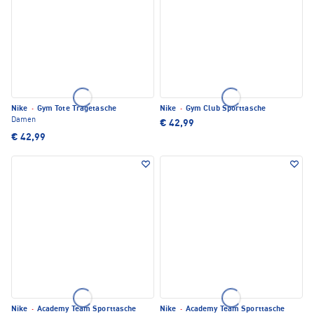
Nike
·
Gym Tote Tragetasche
Nike
·
Gym Club Sporttasche
Damen
€ 42,99
€ 42,99
Nike
·
Academy Team Sporttasche
Nike
·
Academy Team Sporttasche