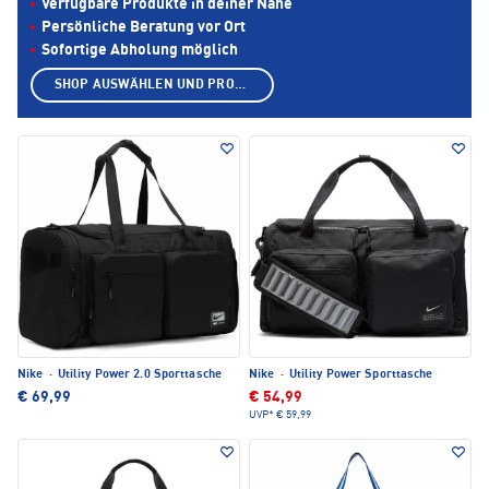
Verfügbare Produkte in deiner Nähe
Persönliche Beratung vor Ort
Sofortige Abholung möglich
SHOP AUSWÄHLEN UND PRODUKTE ANZEIGEN
Nike
·
Utility Power 2.0 Sporttasche
Nike
·
Utility Power Sporttasche
€ 69,99
€ 54,99
UVP*
€ 59,99