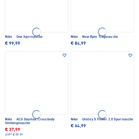
Nike
·
One Sporttasche
Nike
·
Nsw Rpm Tragetasche
€ 99,99
€ 84,99
Nike
·
ACG Daymax Crossbody
Nike
·
Utitlity S Power 2.0 Sporttasche
Umhängetasche
€ 64,99
€ 37,99
UVP*
€ 59,99