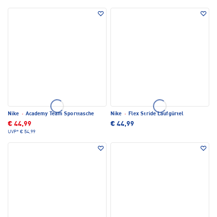
Nike
·
Academy Team Sporttasche
Nike
·
Flex Stride Laufgürtel
€ 44,99
€ 44,99
UVP*
€ 54,99