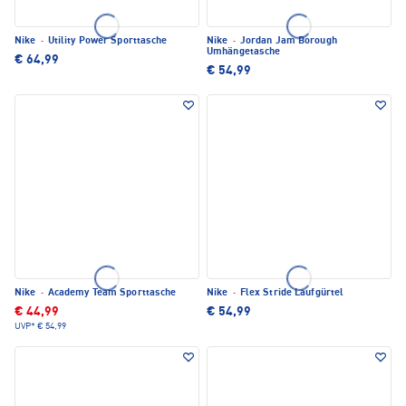
Nike
·
Utility Power Sporttasche
Nike
·
Jordan Jam Borough
Umhängetasche
€ 64,99
€ 54,99
Nike
·
Academy Team Sporttasche
Nike
·
Flex Stride Laufgürtel
€ 44,99
€ 54,99
UVP*
€ 54,99