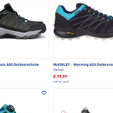
sis AQX Outdoorschuhe
McKINLEY
·
Wyoming AQX Outdoors
Damen
€ 99,99
UVP*
€ 149,99