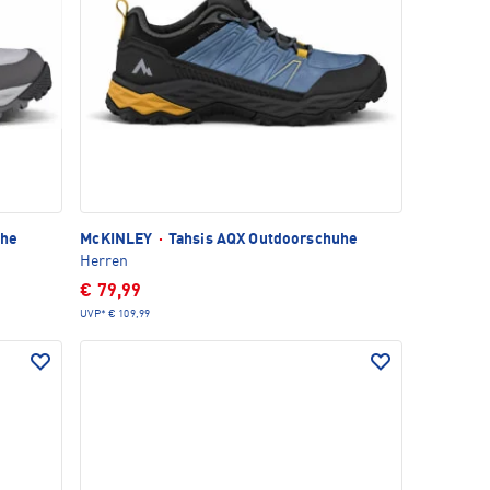
uhe
McKINLEY
·
Tahsis AQX Outdoorschuhe
Herren
€ 79,99
UVP*
€ 109,99