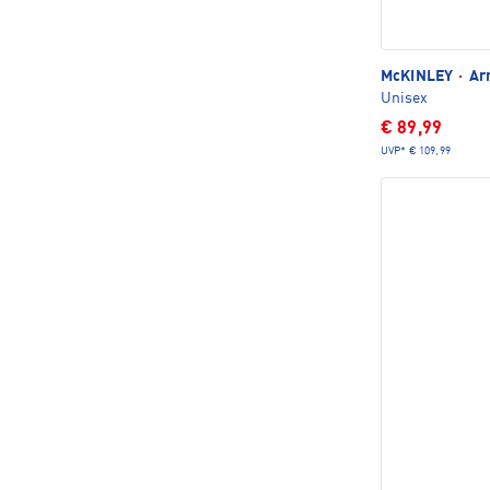
McKINLEY
·
Arn
Unisex
€ 89,99
UVP*
€ 109,99