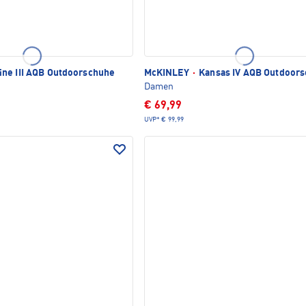
ne III AQB Outdoorschuhe
McKINLEY
·
Kansas IV AQB Outdoor
Damen
€ 69,99
UVP*
€ 99,99