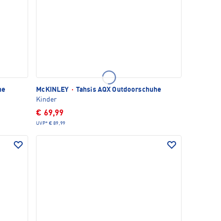
he
McKINLEY
·
Tahsis AQX Outdoorschuhe
Kinder
€ 69,99
UVP*
€ 89,99