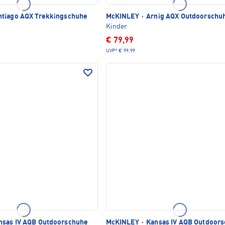
tiago AQX Trekkingschuhe
McKINLEY
·
Arnig AQX Outdoorschu
Kinder
€ 79,99
UVP*
€ 99,99
sas IV AQB Outdoorschuhe
McKINLEY
·
Kansas IV AQB Outdoor