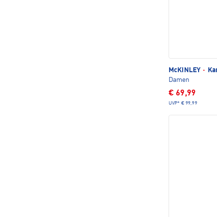
McKINLEY
·
Kan
Damen
€ 69,99
UVP*
€ 99,99