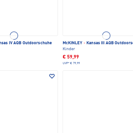
sas IV AQB Outdoorschuhe
McKINLEY
·
Kansas III AQB Outdoor
Kinder
€ 59,99
UVP*
€ 79,99