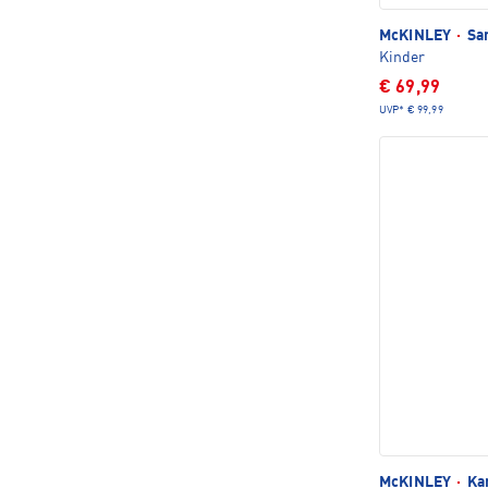
McKINLEY
·
San
Kinder
€ 69,99
UVP*
€ 99,99
McKINLEY
·
Kan