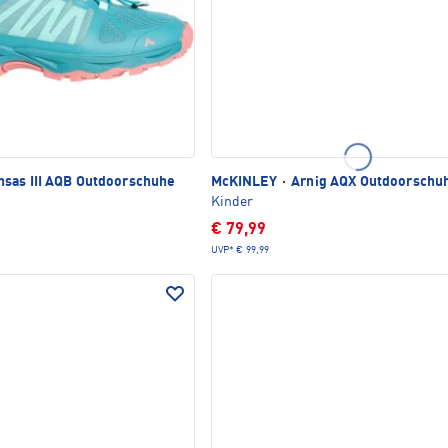
sas III AQB Outdoorschuhe
McKINLEY
·
Arnig AQX Outdoorschu
Kinder
€ 79,99
UVP*
€ 99,99