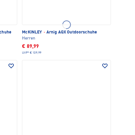
schuhe
McKINLEY
·
Arnig AQX Outdoorschuhe
Herren
€ 89,99
UVP*
€ 109,99