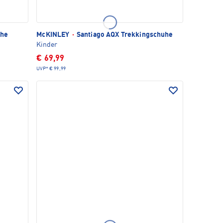
uhe
McKINLEY
·
Santiago AQX Trekkingschuhe
Kinder
€ 69,99
UVP*
€ 99,99