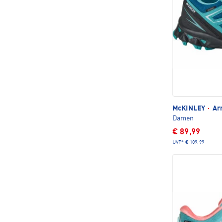
McKINLEY
·
Arn
Damen
€ 89,99
UVP*
€ 109,99