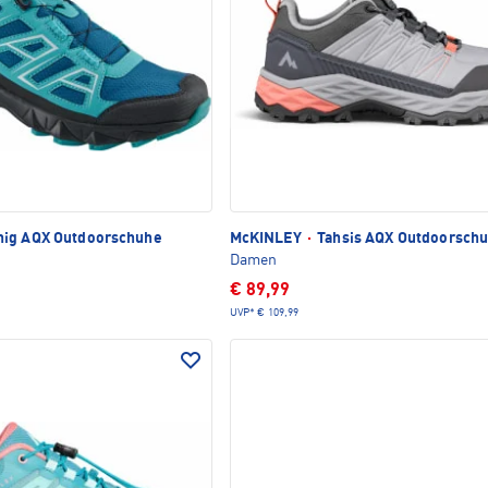
ig AQX Outdoorschuhe
McKINLEY
·
Tahsis AQX Outdoorsch
Damen
€ 89,99
UVP*
€ 109,99