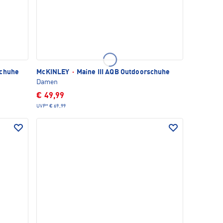
schuhe
McKINLEY
·
Maine III AQB Outdoorschuhe
Damen
€ 49,99
UVP*
€ 69,99