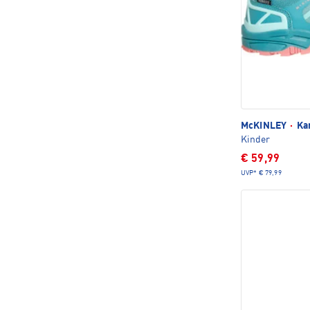
McKINLEY
·
Kan
Kinder
€ 59,99
UVP*
€ 79,99