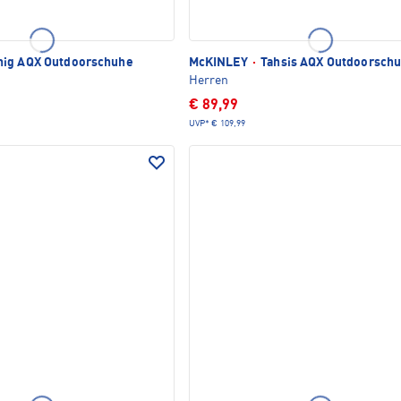
ig AQX Outdoorschuhe
McKINLEY
·
Tahsis AQX Outdoorsch
Herren
€ 89,99
UVP*
€ 109,99