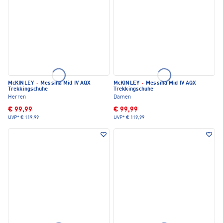
McKINLEY
·
Messina Mid IV AQX
McKINLEY
·
Messina Mid IV AQX
Trekkingschuhe
Trekkingschuhe
Herren
Damen
€ 99,99
€ 99,99
UVP*
€ 119,99
UVP*
€ 119,99