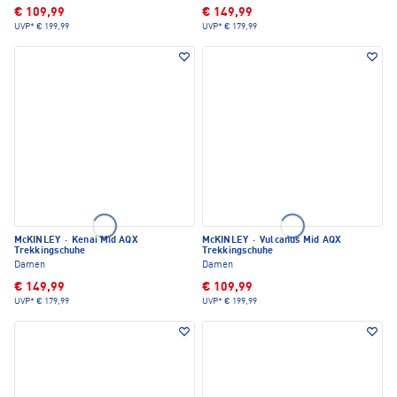
€ 109,99
€ 149,99
UVP*
€ 199,99
UVP*
€ 179,99
McKINLEY
·
Kenai Mid AQX
McKINLEY
·
Vulcanus Mid AQX
Trekkingschuhe
Trekkingschuhe
Damen
Damen
€ 149,99
€ 109,99
UVP*
€ 179,99
UVP*
€ 199,99