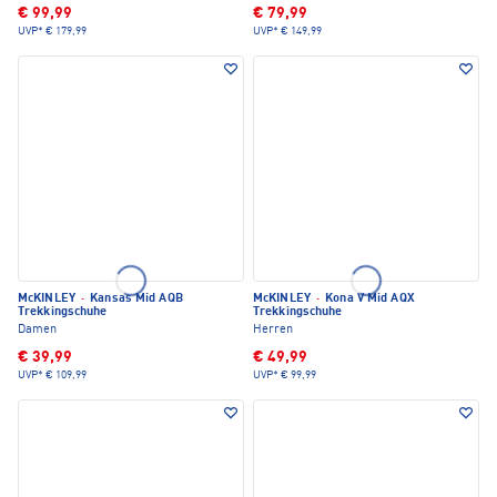
€ 99,99
€ 79,99
UVP*
€ 179,99
UVP*
€ 149,99
McKINLEY
·
Kansas Mid AQB
McKINLEY
·
Kona V Mid AQX
Trekkingschuhe
Trekkingschuhe
Damen
Herren
€ 39,99
€ 49,99
UVP*
€ 109,99
UVP*
€ 99,99