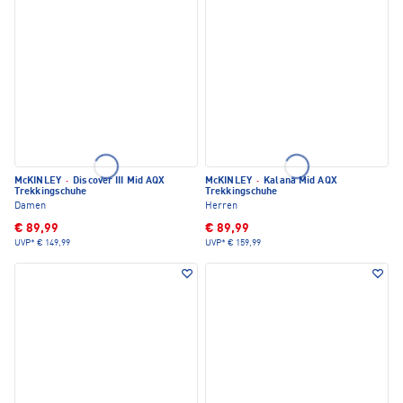
McKINLEY
·
Discover III Mid AQX
McKINLEY
·
Kalana Mid AQX
Trekkingschuhe
Trekkingschuhe
Damen
Herren
€ 89,99
€ 89,99
UVP*
€ 149,99
UVP*
€ 159,99