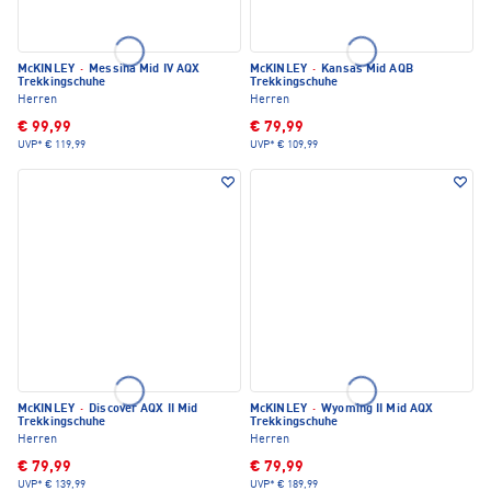
McKINLEY
·
Messina Mid IV AQX
McKINLEY
·
Kansas Mid AQB
Trekkingschuhe
Trekkingschuhe
Herren
Herren
€ 99,99
€ 79,99
UVP*
€ 119,99
UVP*
€ 109,99
McKINLEY
·
Discover AQX II Mid
McKINLEY
·
Wyoming II Mid AQX
Trekkingschuhe
Trekkingschuhe
Herren
Herren
€ 79,99
€ 79,99
UVP*
€ 139,99
UVP*
€ 189,99