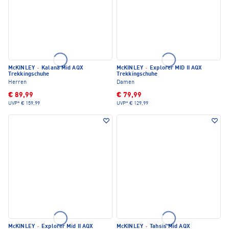
McKINLEY
·
Kalana Mid AQX
McKINLEY
·
Explorer MID II AQX
Trekkingschuhe
Trekkingschuhe
Herren
Damen
€ 89,99
€ 79,99
UVP*
€ 159,99
UVP*
€ 129,99
McKINLEY
·
Explorer Mid II AQX
McKINLEY
·
Tahsis Mid AQX