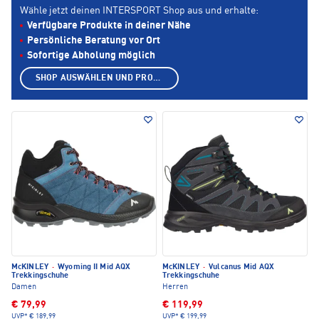
Wähle jetzt deinen INTERSPORT Shop aus und erhalte:
Verfügbare Produkte in deiner Nähe
Persönliche Beratung vor Ort
Sofortige Abholung möglich
SHOP AUSWÄHLEN UND PRODUKTE ANZEIGEN
McKINLEY
·
Wyoming II Mid AQX
McKINLEY
·
Vulcanus Mid AQX
Trekkingschuhe
Trekkingschuhe
Damen
Herren
€ 79,99
€ 119,99
UVP*
€ 189,99
UVP*
€ 199,99