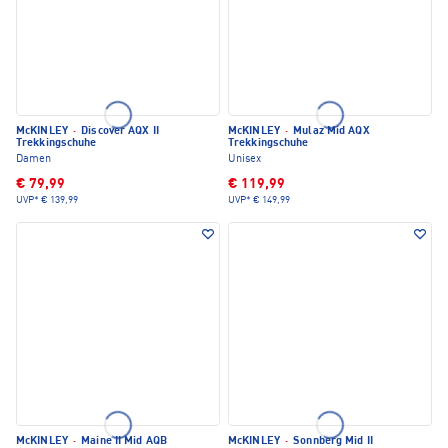
McKINLEY
·
Discover AQX II
McKINLEY
·
Mulaz Mid AQX
Trekkingschuhe
Trekkingschuhe
Damen
Unisex
€ 79,99
€ 119,99
UVP*
€ 139,99
UVP*
€ 149,99
McKINLEY
·
Maine II Mid AQB
McKINLEY
·
Sonnberg Mid II