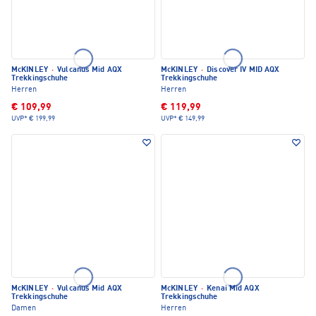
McKINLEY
·
Vulcanus Mid AQX
McKINLEY
·
Discover IV MID AQX
Trekkingschuhe
Trekkingschuhe
Herren
Herren
€ 109,99
€ 119,99
UVP*
€ 199,99
UVP*
€ 149,99
McKINLEY
·
Vulcanus Mid AQX
McKINLEY
·
Kenai Mid AQX
Trekkingschuhe
Trekkingschuhe
Damen
Herren