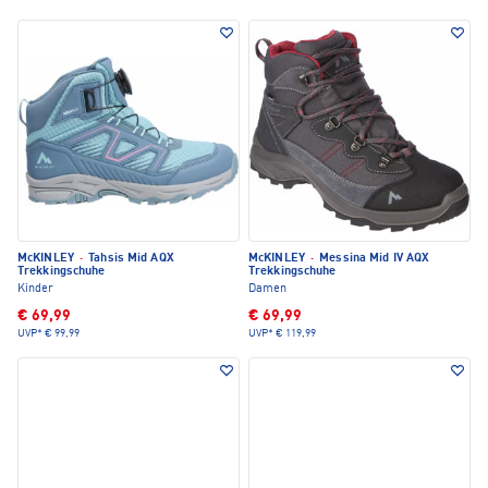
McKINLEY
·
Tahsis Mid AQX
McKINLEY
·
Messina Mid IV AQX
Trekkingschuhe
Trekkingschuhe
Kinder
Damen
€ 69,99
€ 69,99
UVP*
€ 99,99
UVP*
€ 119,99