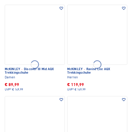
McKINLEY
·
Discover III Mid AQX
McKINLEY
·
Ravine Lite AQX
Trekkingschuhe
Trekkingschuhe
Damen
Herren
€ 89,99
€ 119,99
UVP*
€ 149,99
UVP*
€ 149,99