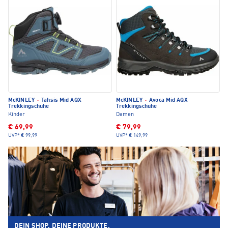
McKINLEY
·
Tahsis Mid AQX
McKINLEY
·
Avoca Mid AQX
Trekkingschuhe
Trekkingschuhe
Kinder
Damen
€ 69,99
€ 79,99
UVP*
€ 99,99
UVP*
€ 149,99
DEIN SHOP. DEINE PRODUKTE.