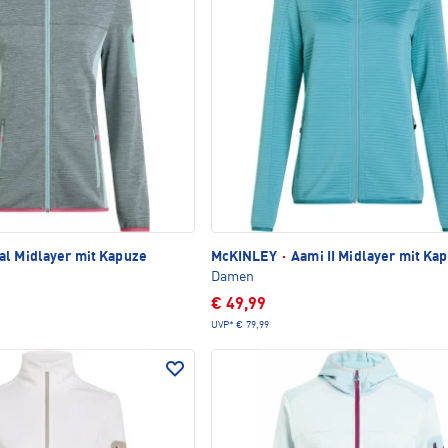
al Midlayer mit Kapuze
McKINLEY
·
Aami II Midlayer mit Ka
Damen
€ 49,99
UVP*
€ 79,99