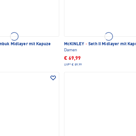
buk Midlayer mit Kapuze
McKINLEY
·
Seth II Midlayer mit Kap
Damen
€ 69,99
UVP*
€ 89,99