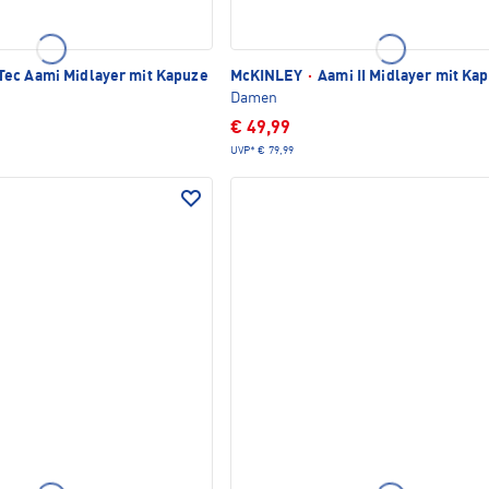
ec Aami Midlayer mit Kapuze
McKINLEY
·
Aami II Midlayer mit Ka
Damen
€ 49,99
UVP*
€ 79,99