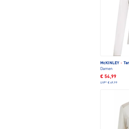
McKINLEY
·
Tam
Damen
€ 54,99
UVP*
€ 69,99