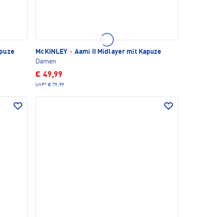
apuze
McKINLEY
·
Aami II Midlayer mit Kapuze
Damen
€ 49,99
UVP*
€ 79,99