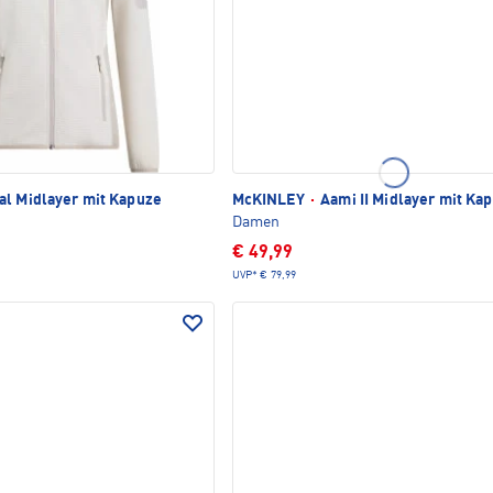
al Midlayer mit Kapuze
McKINLEY
·
Aami II Midlayer mit Ka
Damen
€ 49,99
UVP*
€ 79,99