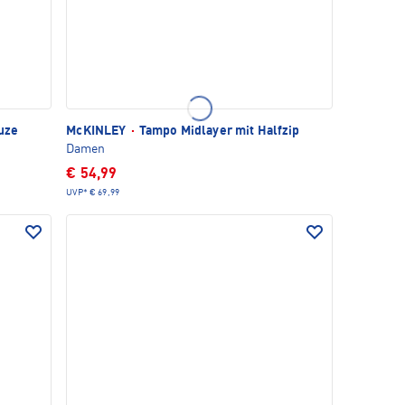
uze
McKINLEY
·
Tampo Midlayer mit Halfzip
Damen
€ 54,99
UVP*
€ 69,99