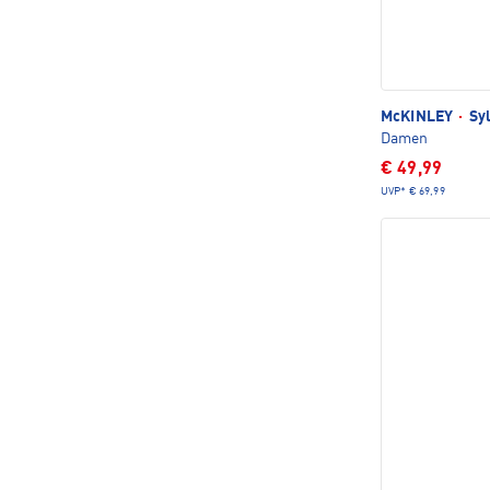
McKINLEY
·
Syl
Damen
€ 49,99
UVP*
€ 69,99