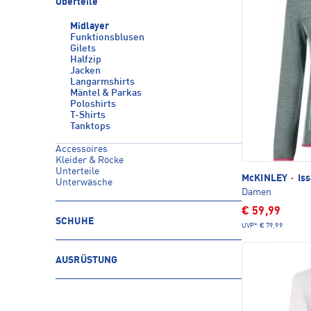
Oberteile
Midlayer
Funktionsblusen
Gilets
Halfzip
Jacken
Langarmshirts
Mäntel & Parkas
Poloshirts
T-Shirts
Tanktops
Accessoires
Kleider & Röcke
Unterteile
McKINLEY
·
Iss
Unterwäsche
Damen
€ 59,99
SCHUHE
UVP*
€ 79,99
AUSRÜSTUNG