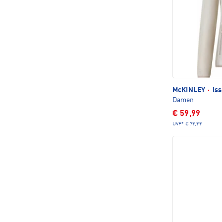
McKINLEY
·
Iss
Damen
€ 59,99
UVP*
€ 79,99