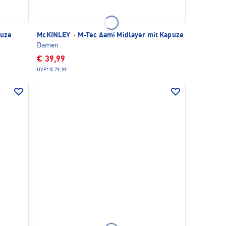
puze
McKINLEY
·
M-Tec Aami Midlayer mit Kapuze
Damen
€ 39,99
UVP*
€ 79,99