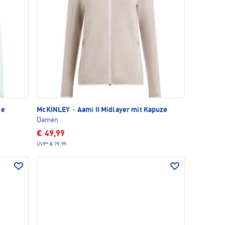
ze
McKINLEY
·
Aami II Midlayer mit Kapuze
Damen
€ 49,99
UVP*
€ 79,99