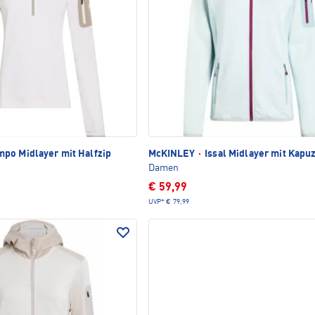
po Midlayer mit Halfzip
McKINLEY
·
Issal Midlayer mit Kapu
Damen
€ 59,99
UVP*
€ 79,99