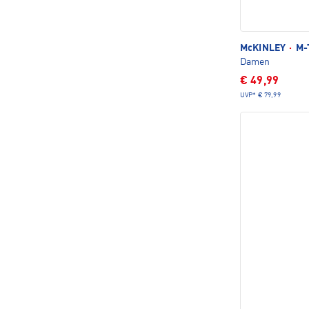
McKINLEY
·
M-T
Damen
€ 49,99
UVP*
€ 79,99