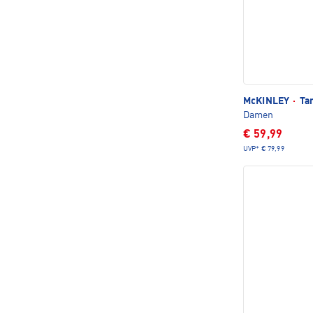
McKINLEY
·
Tam
Damen
€ 59,99
UVP*
€ 79,99