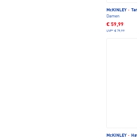
McKINLEY
·
Tam
Damen
€ 59,99
UVP*
€ 79,99
McKINLEY
·
Hav