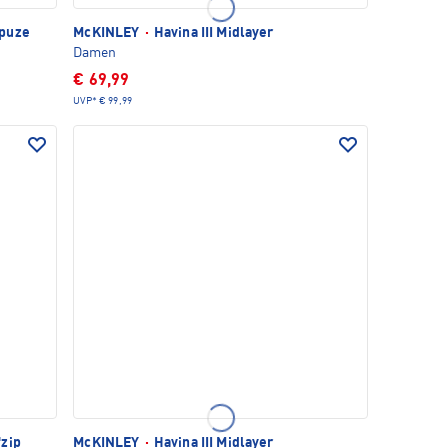
apuze
McKINLEY
·
Havina III Midlayer
Damen
€ 69,99
UVP*
€ 99,99
zip
McKINLEY
·
Havina III Midlayer