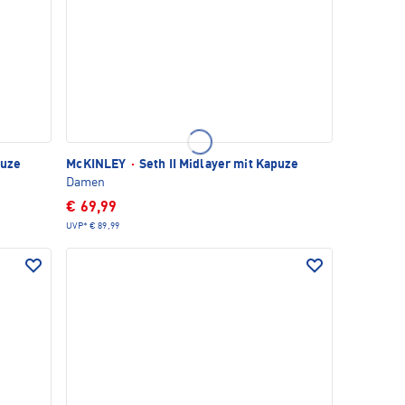
puze
McKINLEY
·
Seth II Midlayer mit Kapuze
Damen
€ 69,99
UVP*
€ 89,99