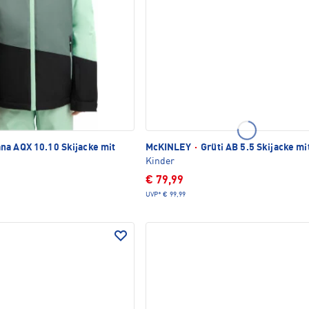
na AQX 10.10 Skijacke mit
McKINLEY
·
Grüti AB 5.5 Skijacke m
Kinder
€ 79,99
UVP*
€ 99,99