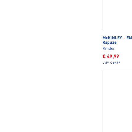
McKINLEY
·
Ekk
Kapuze
Kinder
€ 49,99
UVP*
€ 69,99