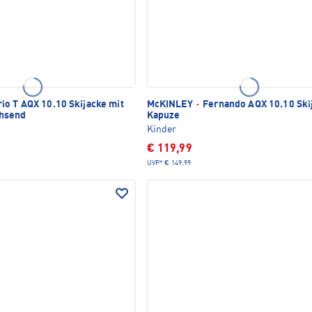
io T AQX 10.10 Skijacke mit
McKINLEY
·
Fernando AQX 10.10 Ski
hsend
Kapuze
Kinder
€ 119,99
UVP*
€ 149,99