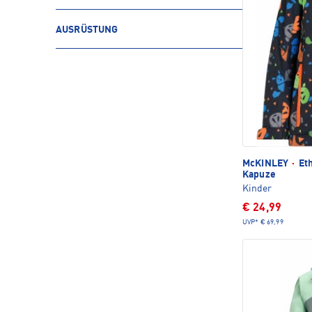
AUSRÜSTUNG
McKINLEY
·
Eth
Kapuze
Kinder
€ 24,99
UVP*
€ 69,99