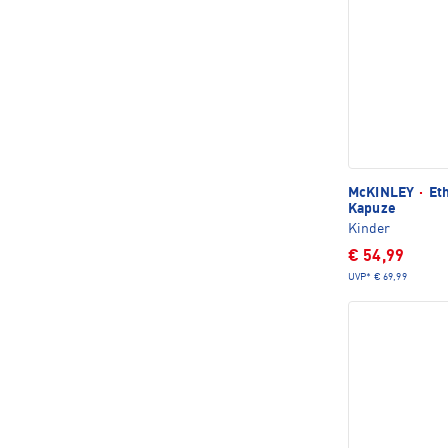
McKINLEY
·
Eth
Kapuze
Kinder
€ 54,99
UVP*
€ 69,99