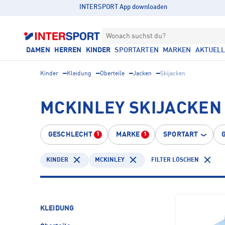
INTERSPORT App downloaden
Wonach suchst du?
DAMEN
HERREN
KINDER
SPORTARTEN
MARKEN
AKTUEL
Kinder
Kleidung
Oberteile
Jacken
Skijacken
MCKINLEY SKIJACKEN
GESCHLECHT
MARKE
SPORTART
1
1
KINDER
MCKINLEY
FILTER LÖSCHEN
KLEIDUNG