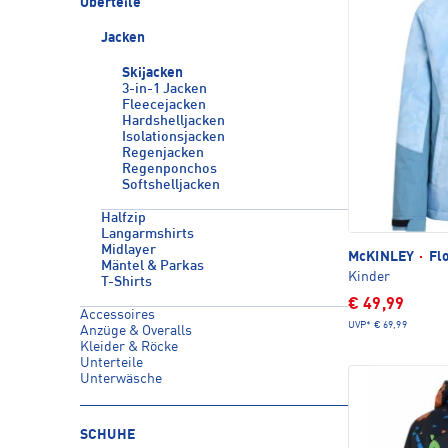
Oberteile
Jacken
Skijacken
3-in-1 Jacken
Fleecejacken
Hardshelljacken
Isolationsjacken
Regenjacken
Regenponchos
Softshelljacken
Halfzip
Langarmshirts
Midlayer
McKINLEY
·
Flo
Mäntel & Parkas
Kinder
T-Shirts
€ 49,99
Accessoires
UVP*
€ 69,99
Anzüge & Overalls
Kleider & Röcke
Unterteile
Unterwäsche
SCHUHE