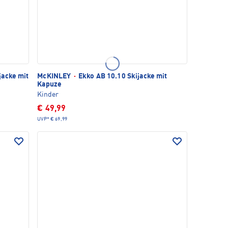
jacke mit
McKINLEY
·
Ekko AB 10.10 Skijacke mit
Kapuze
Kinder
€ 49,99
UVP*
€ 69,99