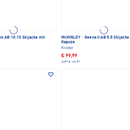
o AB 10.10 Skijacke mit
McKINLEY
·
Geena II AB 5.5 Skijacke
Kapuze
Kinder
€ 99,99
UVP*
€ 149,99