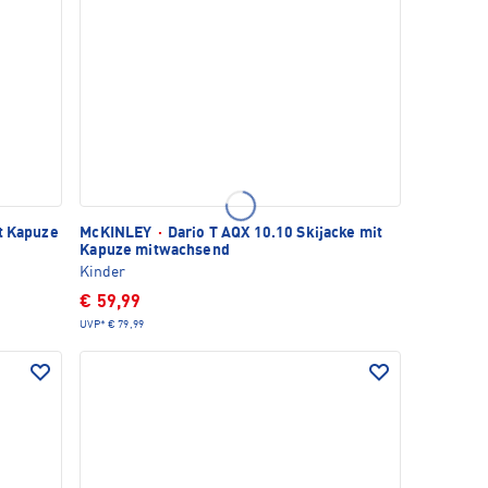
it Kapuze
McKINLEY
·
Dario T AQX 10.10 Skijacke mit
Kapuze mitwachsend
Kinder
€ 59,99
UVP*
€ 79,99