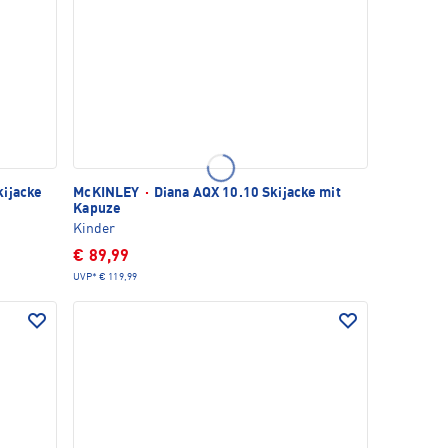
kijacke
McKINLEY
·
Diana AQX 10.10 Skijacke mit
Kapuze
Kinder
€ 89,99
UVP*
€ 119,99