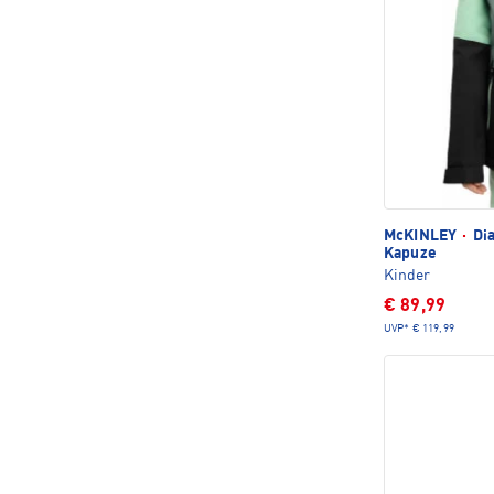
McKINLEY
·
Dia
Kapuze
Kinder
€ 89,99
UVP*
€ 119,99