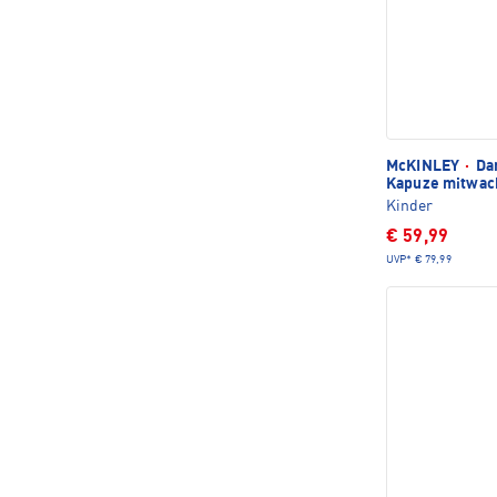
McKINLEY
·
Dar
Kapuze mitwac
Kinder
€ 59,99
UVP*
€ 79,99