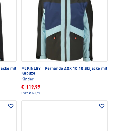
jacke mit
McKINLEY
·
Fernando AQX 10.10 Skijacke mit
Kapuze
Kinder
€ 119,99
UVP*
€ 149,99