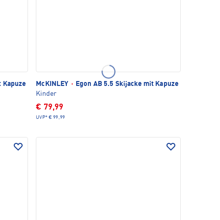
t Kapuze
McKINLEY
·
Egon AB 5.5 Skijacke mit Kapuze
Kinder
€ 79,99
UVP*
€ 99,99