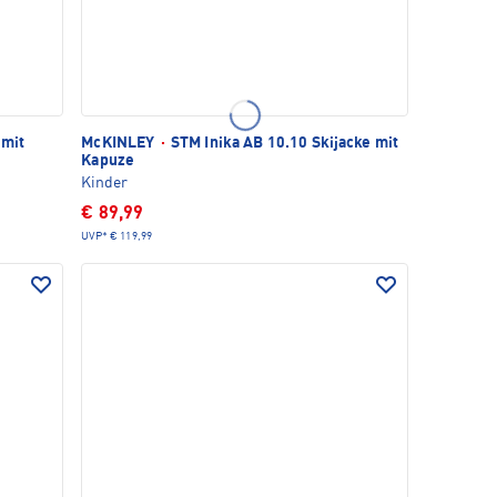
 mit
McKINLEY
·
STM Inika AB 10.10 Skijacke mit
Kapuze
Kinder
€ 89,99
UVP*
€ 119,99