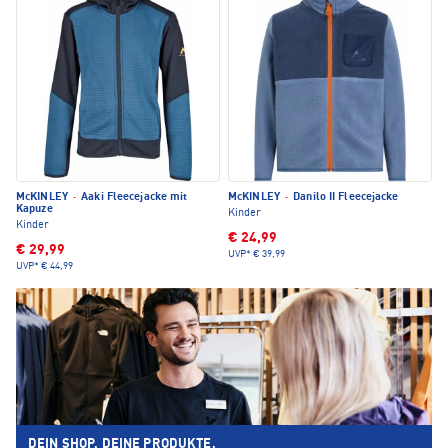
McKINLEY
·
Aaki Fleecejacke mit
McKINLEY
·
Danilo II Fleecejacke
Kapuze
Kinder
Kinder
€ 24,99
€ 29,99
UVP*
€ 39,99
UVP*
€ 44,99
DEIN SHOP. DEINE PRODUKTE.