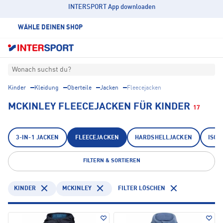
INTERSPORT App downloaden
WÄHLE DEINEN SHOP
Wonach suchst du?
Kinder
Kleidung
Oberteile
Jacken
Fleecejacken
MCKINLEY FLEECEJACKEN FÜR KINDER
17
3-IN-1 JACKEN
FLEECEJACKEN
HARDSHELLJACKEN
ISOL
FILTERN & SORTIEREN
KINDER
MCKINLEY
FILTER LÖSCHEN