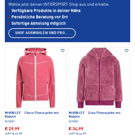
Wähle jetzt deinen INTERSPORT Shop aus und erhalte:
Verfügbare Produkte in deiner Nähe
Persönliche Beratung vor Ort
Sofortige Abholung möglich
SHOP AUSWÄHLEN UND PRODUKTE ANZEIGEN
McKINLEY
·
Choco Fleecejacke mit
McKINLEY
·
Etna Fleecejacke mit
Kapuze
Kapuze
Kinder
Kinder
€ 29,99
€ 34,99
UVP*
€ 49,99
UVP*
€ 44,99