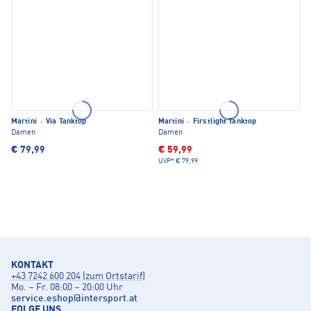
Martini
·
Via Tanktop
Martini
·
Firstlight Tanktop
Damen
Damen
€ 79,99
€ 59,99
UVP*
€ 79,99
KONTAKT
+43 7242 600 204 (zum Ortstarif)
Mo. – Fr. 08:00 – 20:00 Uhr
service.eshop
@
intersport.at
FOLGE UNS