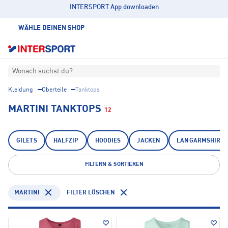
INTERSPORT App downloaden
WÄHLE DEINEN SHOP
Wonach suchst du?
Kleidung
Oberteile
Tanktops
MARTINI TANKTOPS
12
GILETS
HALFZIP
HOODIES
JACKEN
LANGARMSHIRTS
FILTERN & SORTIEREN
MARTINI
FILTER LÖSCHEN