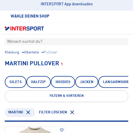
INTERSPORT App downloaden
WÄHLE DEINEN SHOP
Wonach suchst du?
Kleidung
Oberteile
Pullover
MARTINI PULLOVER
1
GILETS
HALFZIP
HOODIES
JACKEN
LANGARMSHIRTS
FILTERN & SORTIEREN
MARTINI
FILTER LÖSCHEN