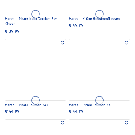
Mares
·
Pirate Neon Taucher-Set
Mares
·
X-One Schwimmflossen
Kinder
€ 49,99
€ 39,99
Mares
·
Pirate Taucher-Set
Mares
·
Pirate Taucher-Set
€ 44,99
€ 44,99