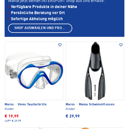
Wähle jetzt deinen INTERSPORT Shop aus und erhalte:
Verfügbare Produkte in deiner Nähe
Persönliche Beratung vor Ort
Sofortige Abholung möglich
SHOP AUSWÄHLEN UND PRODUKTE ANZEIGEN
Mares
·
Vento Taucherbrille
Mares
·
Manta Schwimmflossen
Kinder
Kinder
€ 19,99
€ 29,99
UVP*
€ 29,99