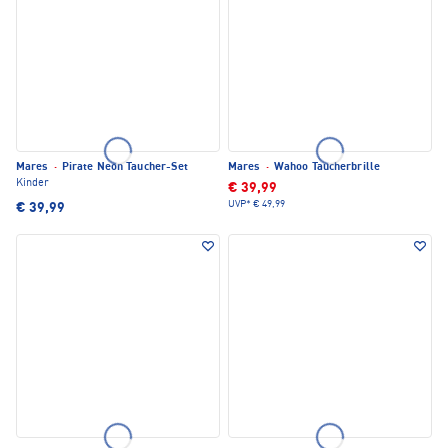
Mares
·
Pirate Neon Taucher-Set
Mares
·
Wahoo Taucherbrille
Kinder
€ 39,99
UVP*
€ 49,99
€ 39,99