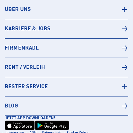
ÜBER UNS
KARRIERE & JOBS
FIRMENRADL
RENT / VERLEIH
BESTER SERVICE
BLOG
JETZT APP DOWNLOADEN!
Laden im
Jetzt bei
App Store
Google Play
Impressum
AGB
Datenschutz
Cookie Policy