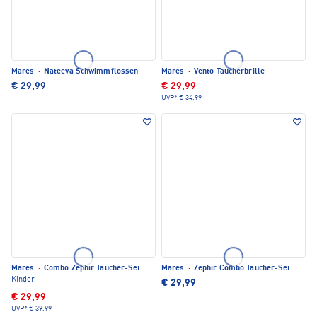
Mares
·
Nateeva Schwimmflossen
Mares
·
Vento Taucherbrille
€ 29,99
€ 29,99
UVP*
€ 34,99
Mares
·
Combo Zephir Taucher-Set
Mares
·
Zephir Combo Taucher-Set
Kinder
€ 29,99
€ 29,99
UVP*
€ 39,99