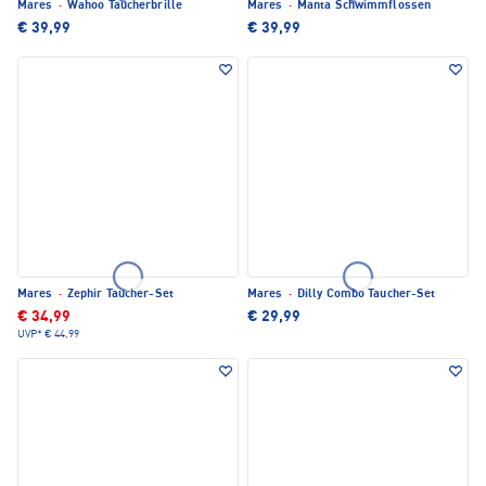
Mares
·
Wahoo Taucherbrille
Mares
·
Manta Schwimmflossen
€ 39,99
€ 39,99
Mares
·
Zephir Taucher-Set
Mares
·
Dilly Combo Taucher-Set
€ 34,99
€ 29,99
UVP*
€ 44,99