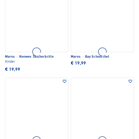
Mares
·
Keewee Taucherbrille
Mares
·
Bay Schnorchel
Kinder
€ 19,99
€ 19,99