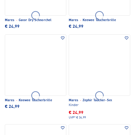
Mares
·
Gator Dry Schnorchel
Mares
·
Keewee Taucherbrille
€ 24,99
€ 24,99
Mares
·
Keewee Taucherbrille
Mares
·
Zephir Taucher-Set
Kinder
€ 24,99
€ 24,99
UVP*
€ 34,99