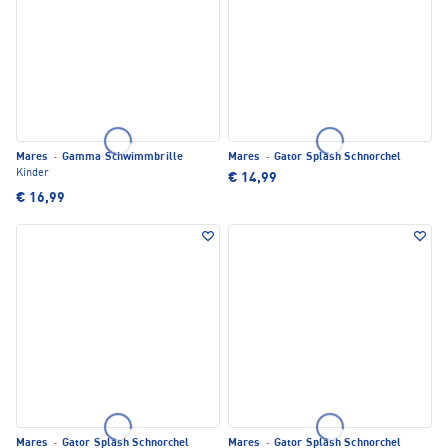
Mares
·
Gamma Schwimmbrille
Mares
·
Gator Splash Schnorchel
Kinder
€ 14,99
€ 16,99
Mares
·
Gator Splash Schnorchel
Mares
·
Gator Splash Schnorchel