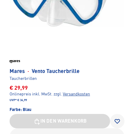
Mares
·
Vento Taucherbrille
Taucherbrillen
€ 29,99
Onlinepreis inkl. MwSt.
zzgl.
Versandkosten
UVP*
€ 34,99
Farbe:
Blau
IN DEN WARENKORB