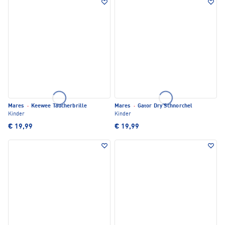
Mares
·
Keewee Taucherbrille
Mares
·
Gator Dry Schnorchel
Kinder
Kinder
€ 19,99
€ 19,99