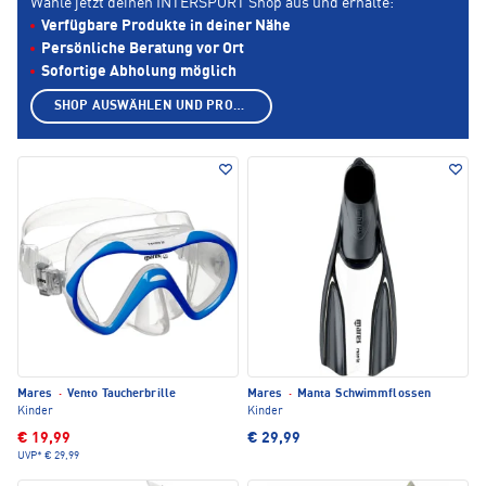
Wähle jetzt deinen INTERSPORT Shop aus und erhalte:
Verfügbare Produkte in deiner Nähe
Persönliche Beratung vor Ort
Sofortige Abholung möglich
SHOP AUSWÄHLEN UND PRODUKTE ANZEIGEN
Mares
·
Vento Taucherbrille
Mares
·
Manta Schwimmflossen
Kinder
Kinder
€ 19,99
€ 29,99
UVP*
€ 29,99