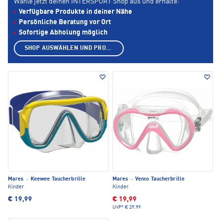
Wähle jetzt deinen INTERSPORT Shop aus und erhalte:
Verfügbare Produkte in deiner Nähe
Persönliche Beratung vor Ort
Sofortige Abholung möglich
SHOP AUSWÄHLEN UND PRODUKTE ANZEIGEN
Mares
·
Keewee Taucherbrille
Mares
·
Vento Taucherbrille
Kinder
Kinder
€ 19,99
€ 19,99
UVP*
€ 29,99