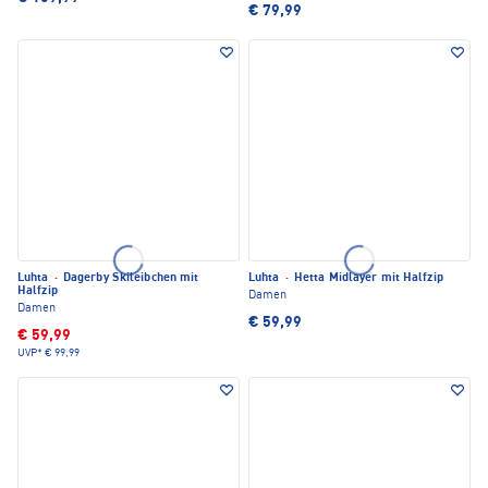
€ 79,99
Luhta
·
Dagerby Skileibchen mit
Luhta
·
Hetta Midlayer mit Halfzip
Halfzip
Damen
Damen
€ 59,99
€ 59,99
UVP*
€ 99,99