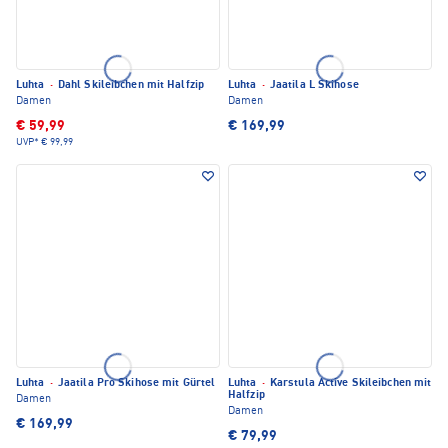
Luhta
·
Dahl Skileibchen mit Halfzip
Luhta
·
Jaatila L Skihose
Damen
Damen
€ 59,99
€ 169,99
UVP*
€ 99,99
Luhta
·
Jaatila Pro Skihose mit Gürtel
Luhta
·
Karstula Active Skileibchen mit
Halfzip
Damen
Damen
€ 169,99
€ 79,99