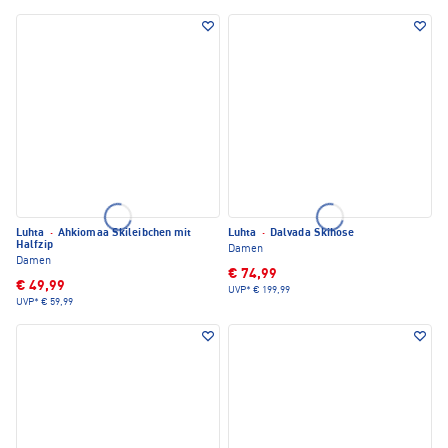
Luhta
·
Ahkiomaa Skileibchen mit
Luhta
·
Dalvada Skihose
Halfzip
Damen
Damen
€ 74,99
€ 49,99
UVP*
€ 199,99
UVP*
€ 59,99