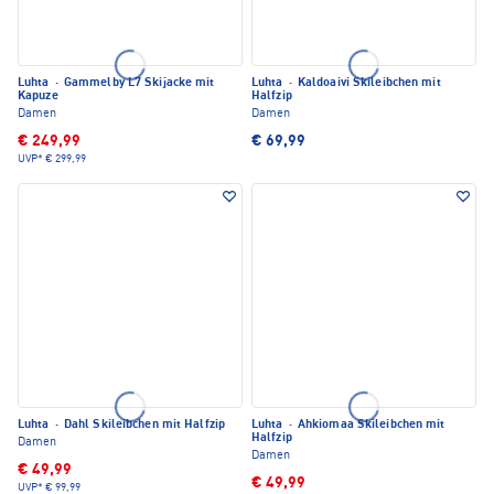
Luhta
·
Gammelby L7 Skijacke mit
Luhta
·
Kaldoaivi Skileibchen mit
Kapuze
Halfzip
Damen
Damen
€ 249,99
€ 69,99
UVP*
€ 299,99
Luhta
·
Dahl Skileibchen mit Halfzip
Luhta
·
Ahkiomaa Skileibchen mit
Halfzip
Damen
Damen
€ 49,99
€ 49,99
UVP*
€ 99,99