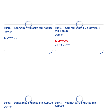
Luhta
·
Kaamanen Skijacke mit Kapuze
Luhta
·
Sammalvaara L9 Skioverall
mit Kapuze
Damen
Damen
€ 299,99
€ 299,99
UVP*
€ 369,99
Luhta
·
Dansbacka Skijacke mit Kapuze
Luhta
·
Vuomavaara Skijacke mit
Kapuze
Damen