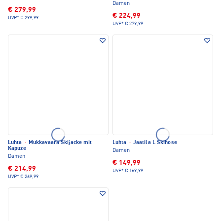
Damen
€ 279,99
€ 224,99
UVP*
€ 299,99
UVP*
€ 279,99
Luhta
·
Mukkavaara Skijacke mit
Luhta
·
Jaatila L Skihose
Kapuze
Damen
Damen
€ 149,99
€ 214,99
UVP*
€ 169,99
UVP*
€ 269,99