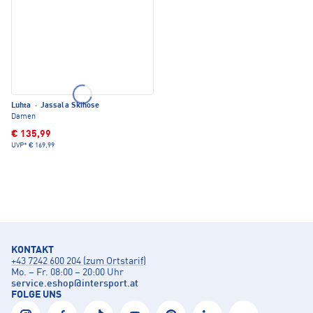
Luhta
·
Jassala Skihose
Damen
€ 135,99
UVP*
€ 169,99
KONTAKT
+43 7242 600 204 (zum Ortstarif)
Mo. – Fr. 08:00 – 20:00 Uhr
service.eshop
@
intersport.at
FOLGE UNS