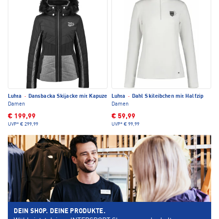
Luhta
·
Dansbacka Skijacke mit Kapuze
Luhta
·
Dahl Skileibchen mit Halfzip
Damen
Damen
€ 199,99
€ 59,99
UVP*
€ 299,99
UVP*
€ 99,99
DEIN SHOP. DEINE PRODUKTE.