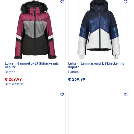
Luhta
·
Gammelby L7 Skijacke mit
Luhta
·
Lammasoaivi L Skijacke mit
Kapuze
Kapuze
Damen
Damen
€ 249,99
€ 269,99
UVP*
€ 299,99