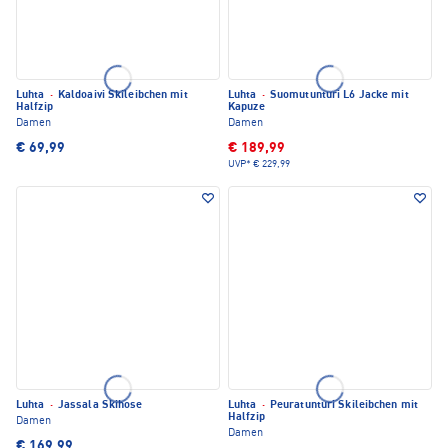
Luhta
·
Kaldoaivi Skileibchen mit
Luhta
·
Suomutunturi L6 Jacke mit
Halfzip
Kapuze
Damen
Damen
€ 69,99
€ 189,99
UVP*
€ 229,99
Luhta
·
Jassala Skihose
Luhta
·
Peuratunturi Skileibchen mit
Halfzip
Damen
Damen
€ 169,99