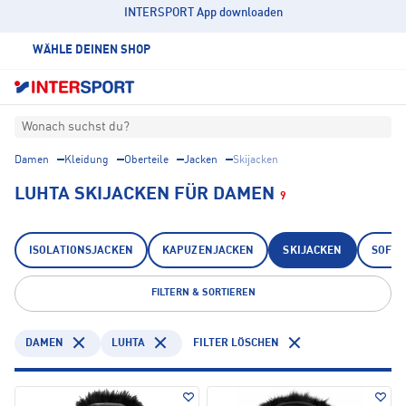
INTERSPORT App downloaden
WÄHLE DEINEN SHOP
Wonach suchst du?
Damen
Kleidung
Oberteile
Jacken
Skijacken
LUHTA SKIJACKEN FÜR DAMEN
9
ISOLATIONSJACKEN
KAPUZENJACKEN
SKIJACKEN
SOFTS
FILTERN & SORTIEREN
DAMEN
LUHTA
FILTER LÖSCHEN