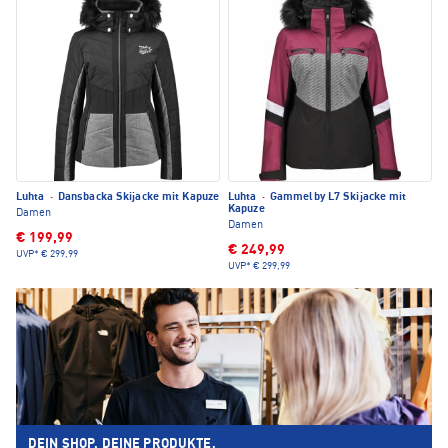
Luhta
·
Dansbacka Skijacke mit Kapuze
Luhta
·
Gammelby L7 Skijacke mit
Kapuze
Damen
Damen
€ 199,99
€ 249,99
UVP*
€ 299,99
UVP*
€ 299,99
DEIN SHOP. DEINE PRODUKTE.