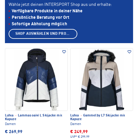
Wähle jetzt deinen INTERSPORT Shop aus und erhalte:
Verfügbare Produkte in deiner Nähe
Persönliche Beratung vor Ort
Sofortige Abholung möglich
SHOP AUSWÄHLEN UND PRODUKTE ANZEIGEN
Luhta
·
Lammasoaivi L Skijacke mit
Luhta
·
Gammelby L7 Skijacke mit
Kapuze
Kapuze
Damen
Damen
€ 269,99
€ 249,99
UVP*
€ 299,99