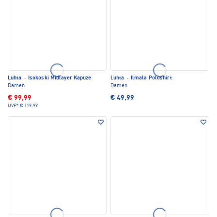
Luhta
·
Isokoski Midlayer Kapuze
Luhta
·
Ilmala Poloshirt
Damen
Damen
€ 99,99
€ 49,99
UVP*
€ 119,99