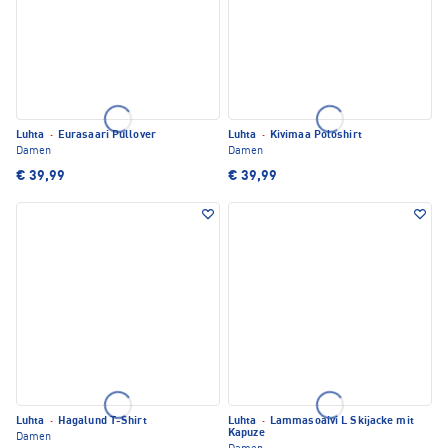
Luhta
·
Eurasaari Pullover
Luhta
·
Kivimaa Poloshirt
Damen
Damen
€ 39,99
€ 39,99
Luhta
·
Hagalund T-Shirt
Luhta
·
Lammasoaivi L Skijacke mit
Kapuze
Damen