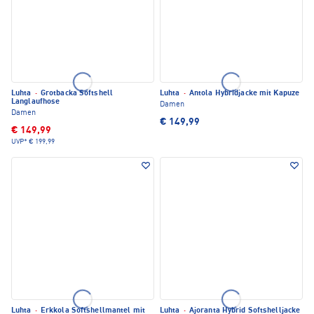
Luhta
·
Grotbacka Softshell
Luhta
·
Antola Hybridjacke mit Kapuze
Langlaufhose
Damen
Damen
€ 149,99
€ 149,99
UVP*
€ 199,99
Luhta
·
Erkkola Softshellmantel mit
Luhta
·
Ajoranta Hybrid Softshelljacke