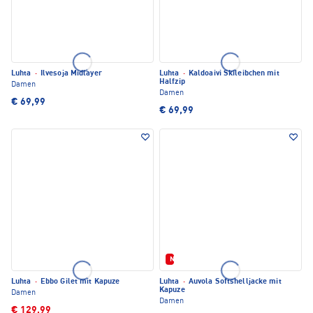
Luhta
·
Ilvesoja Midlayer
Luhta
·
Kaldoaivi Skileibchen mit
Halfzip
Damen
Damen
€ 69,99
€ 69,99
Neu
Luhta
·
Ebbo Gilet mit Kapuze
Luhta
·
Auvola Softshelljacke mit
Kapuze
Damen
Damen
€ 129,99