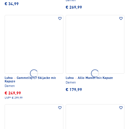
Damen
€ 34,99
€ 269,99
Luhta
·
Gammelby L7 Skijacke mit
Luhta
·
Ailio Mantel mit Kapuze
Kapuze
Damen
Damen
€ 179,99
€ 249,99
UVP*
€ 299,99