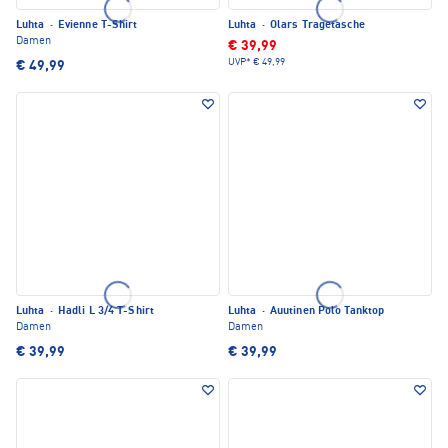
Luhta
·
Evienne T-Shirt
Luhta
·
Olars Tragetasche
Damen
€ 39,99
UVP*
€ 49,99
€ 49,99
Luhta
·
Hadli L 3/4 T-Shirt
Luhta
·
Auutinen Polo Tanktop
Damen
Damen
€ 39,99
€ 39,99