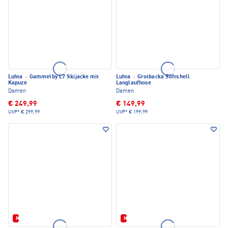
Luhta
·
Gammelby L7 Skijacke mit
Luhta
·
Grotbacka Softshell
Kapuze
Langlaufhose
Damen
Damen
€ 249,99
€ 149,99
UVP*
€ 299,99
UVP*
€ 199,99
Neu
Neu