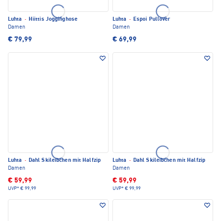
Luhta
·
Hiittis Jogginghose
Luhta
·
Espoi Pullover
Damen
Damen
€ 79,99
€ 69,99
Luhta
·
Dahl Skileibchen mit Halfzip
Luhta
·
Dahl Skileibchen mit Halfzip
Damen
Damen
€ 59,99
€ 59,99
UVP*
€ 99,99
UVP*
€ 99,99