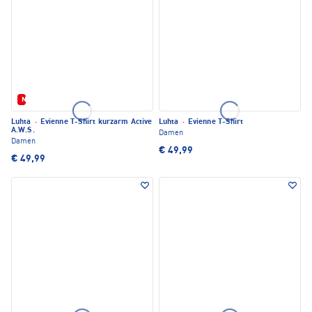
Neu
Luhta
·
Evienne T-Shirt kurzarm Active
Luhta
·
Evienne T-Shirt
A.W.S.
Damen
Damen
€ 49,99
€ 49,99