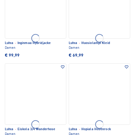
Luhta
·
Inginmaa Hybridjacke
Luhta
·
Huosiolampi Kleid
Damen
Damen
€ 99,99
€ 69,99
Luhta
·
Eiskola 3/4 Wanderhose
Luhta
·
Hopiala Hosenrock
Damen
Damen