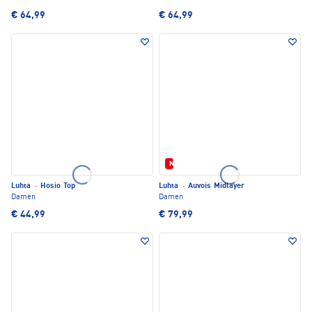
€ 64,99
€ 64,99
Neu
Luhta
·
Hosio Top
Luhta
·
Auvois Midlayer
Damen
Damen
€ 44,99
€ 79,99