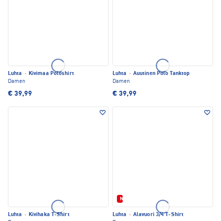
Luhta
·
Kivimaa Poloshirt
Luhta
·
Auutinen Polo Tanktop
Damen
Damen
€ 39,99
€ 39,99
Neu
Luhta
·
Kivihaka T-Shirt
Luhta
·
Alavuori 3/4 T-Shirt