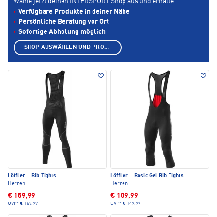
Wähle jetzt deinen INTERSPORT Shop aus und erhalte:
Verfügbare Produkte in deiner Nähe
Persönliche Beratung vor Ort
Sofortige Abholung möglich
SHOP AUSWÄHLEN UND PRODUKTE ANZEIGEN
Löffler
·
Bib Tights
Löffler
·
Basic Gel Bib Tights
Herren
Herren
€ 159,99
€ 109,99
UVP*
€ 169,99
UVP*
€ 149,99