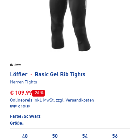
Löffler
·
Basic Gel Bib Tights
Herren Tights
€ 109,99
-26 %
Onlinepreis inkl. MwSt.
zzgl.
Versandkosten
UVP*
€ 149,99
Farbe:
Schwarz
Größe:
48
50
54
56