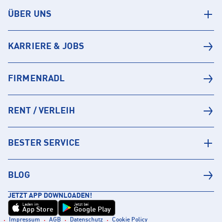
ÜBER UNS
KARRIERE & JOBS
FIRMENRADL
RENT / VERLEIH
BESTER SERVICE
BLOG
JETZT APP DOWNLOADEN!
Laden im
Jetzt bei
App Store
Google Play
Impressum
AGB
Datenschutz
Cookie Policy