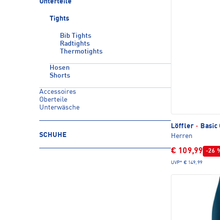
Unterteile
Tights
Bib Tights
Radtights
Thermotights
Hosen
Shorts
Accessoires
Oberteile
Unterwäsche
Löffler
·
Basic 
SCHUHE
Herren
€ 109,99
-26 
UVP*
€ 149,99