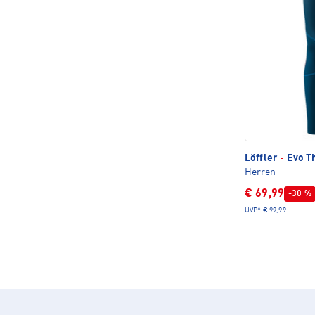
Löffler
·
Evo T
Herren
€ 69,99
-30 %
UVP*
€ 99,99