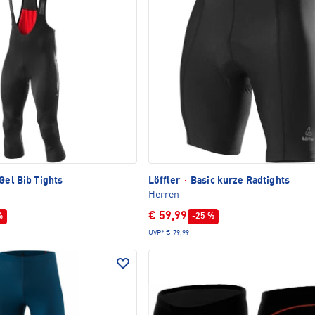
Gel Bib Tights
Löffler
·
Basic kurze Radtights
Herren
€ 59,99
%
-25 %
UVP*
€ 79,99