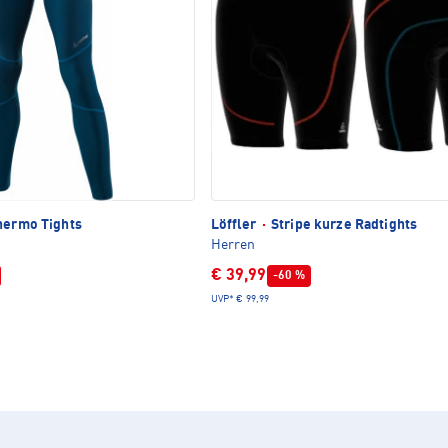
hermo Tights
Löffler
·
Stripe kurze Radtights
Herren
€ 39,99
-60 %
UVP*
€ 99,99