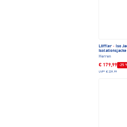
Löffler
·
Iso Ja
Isolationsjacke
Herren
€ 179,99
-25 
UVP*
€ 239,99