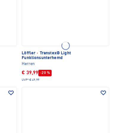
Löffler
·
Transtex® Light
Funktionsunterhemd
Herren
€ 39,99
-20 %
UVP*
€ 49,99