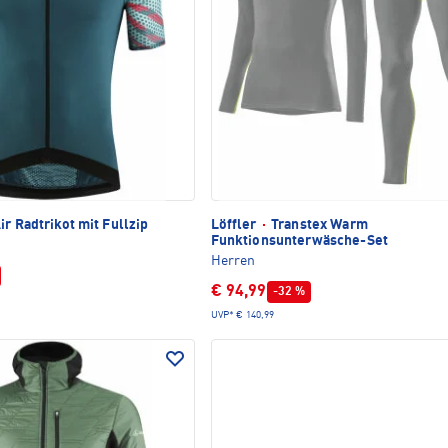
r Radtrikot mit Fullzip
Löffler
·
Transtex Warm
Funktionsunterwäsche-Set
Herren
€ 94,99
-32 %
UVP*
€ 140,99