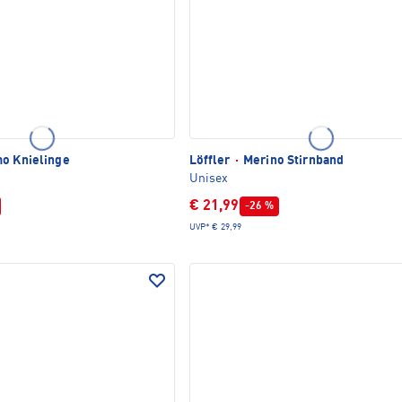
o Knielinge
Löffler
·
Merino Stirnband
Unisex
€ 21,99
-26 %
UVP*
€ 29,99