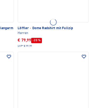
 langarm
Löffler
·
Dome Radshirt mit Fullzip
Herren
€ 79,99
-20 %
UVP*
€ 99,99