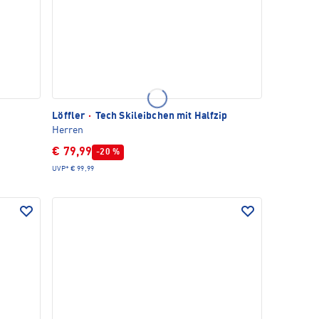
Löffler
·
Tech Skileibchen mit Halfzip
Herren
€ 79,99
-20 %
UVP*
€ 99,99