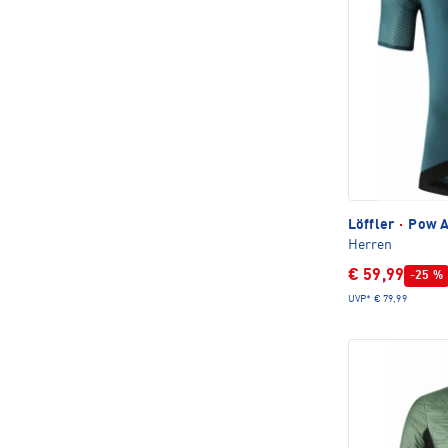
Löffler
·
Pow Ai
Herren
€ 59,99
-25 %
UVP*
€ 79,99