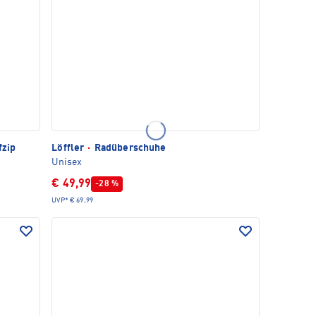
fzip
Löffler
·
Radüberschuhe
Unisex
€ 49,99
-28 %
UVP*
€ 69,99