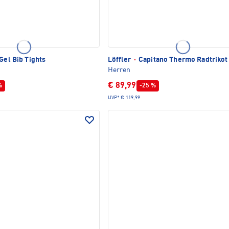
Gel Bib Tights
Löffler
·
Capitano Thermo Radtrikot
Herren
€ 89,99
%
-25 %
UVP*
€ 119,99