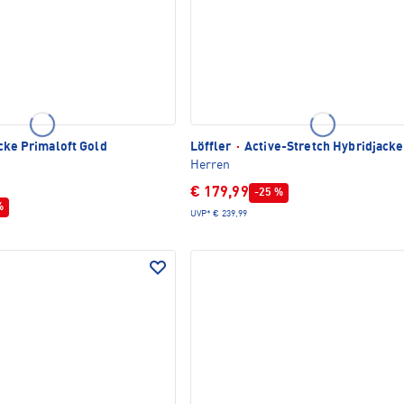
cke Primaloft Gold
Löffler
·
Active-Stretch Hybridjacke
Herren
€ 179,99
-25 %
%
UVP*
€ 239,99