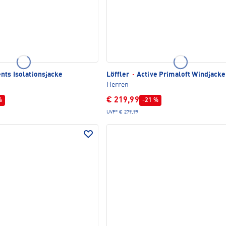
ts Isolationsjacke
Löffler
·
Active Primaloft Windjacke
Herren
€ 219,99
%
-21 %
UVP*
€ 279,99