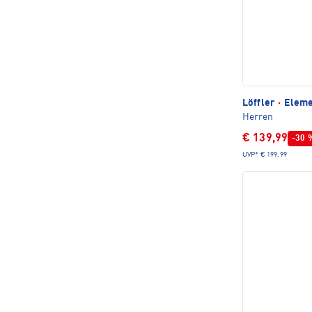
Löffler
·
Elemen
Herren
€ 139,99
-30 
UVP*
€ 199,99