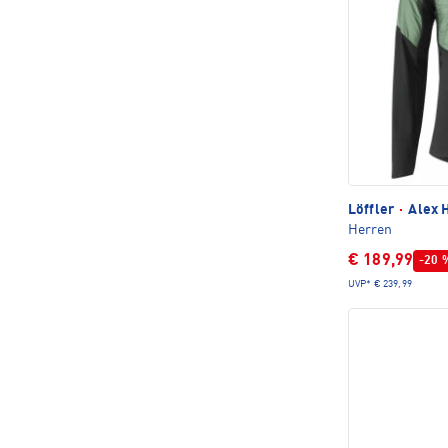
Löffler
·
Alex H
Herren
€ 189,99
-20 
UVP*
€ 239,99