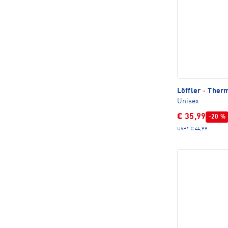
Löffler
·
Therm
Unisex
€ 35,99
-20 %
UVP*
€ 44,99