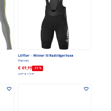
Löffler
·
Winner III Radträgerhose
Herren
€ 89,99
-25 %
UVP*
€ 119,99