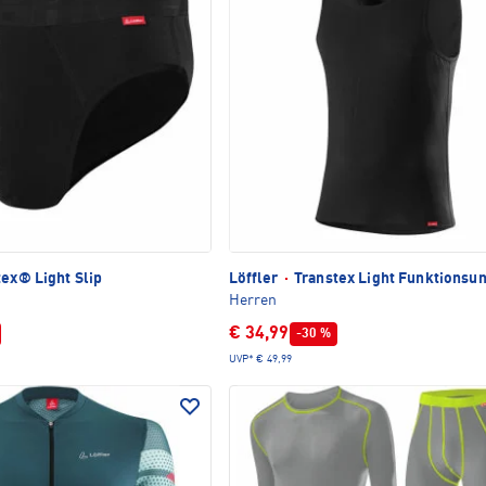
ex® Light Slip
Löffler
·
Transtex Light Funktionsu
Herren
€ 34,99
-30 %
UVP*
€ 49,99