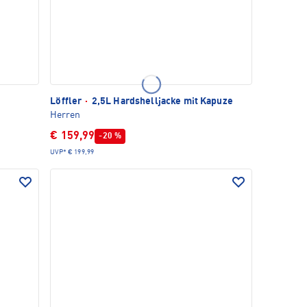
Löffler
·
2,5L Hardshelljacke mit Kapuze
Herren
€ 159,99
-20 %
UVP*
€ 199,99