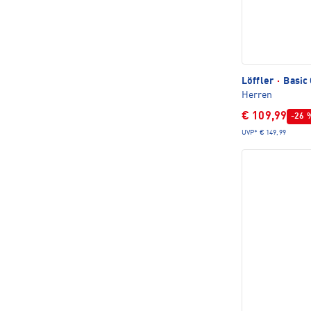
Löffler
·
Basic 
Herren
€ 109,99
-26 
UVP*
€ 149,99