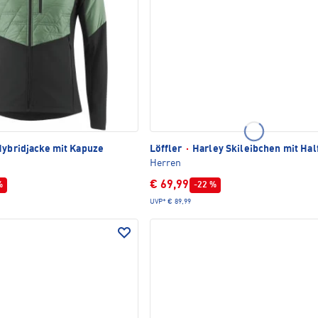
ybridjacke mit Kapuze
Löffler
·
Harley Skileibchen mit Hal
Herren
€ 69,99
%
-22 %
UVP*
€ 89,99