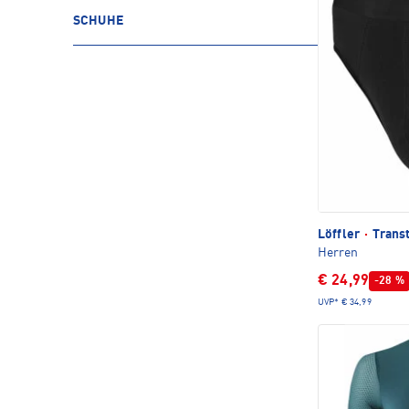
SCHUHE
Löffler
·
Transt
Herren
€ 24,99
-28 %
UVP*
€ 34,99