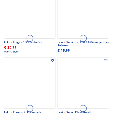
Leki
·
Trigger 1 VS Schlaufen
Leki
·
Smart Tip Pad 2.0 Gummipuffer-
Aufsätze
€ 24,99
€ 15,99
UVP*
€ 29,99
Leki
·
Powergrip Ersatzpads
Leki
·
Smart Flash Nordic