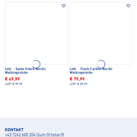
Leki
·
Spine Shark Nordic
Leki
·
Flash Carbon Nordic
Walkingstöcke
Walkingstöcke
€ 49,99
€ 79,99
UVP*
€ 99,99
UVP*
€ 89,99
KONTAKT
+43 7242 600 204 (zum Ortstarif)