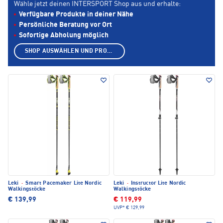
Wähle jetzt deinen INTERSPORT Shop aus und erhalte:
Verfügbare Produkte in deiner Nähe
Persönliche Beratung vor Ort
Sofortige Abholung möglich
SHOP AUSWÄHLEN UND PRODUKTE ANZEIGEN
Leki
·
Smart Pacemaker Lite Nordic
Leki
·
Instructor Lite Nordic
Walkingstöcke
Walkingstöcke
€ 139,99
€ 119,99
UVP*
€ 129,99