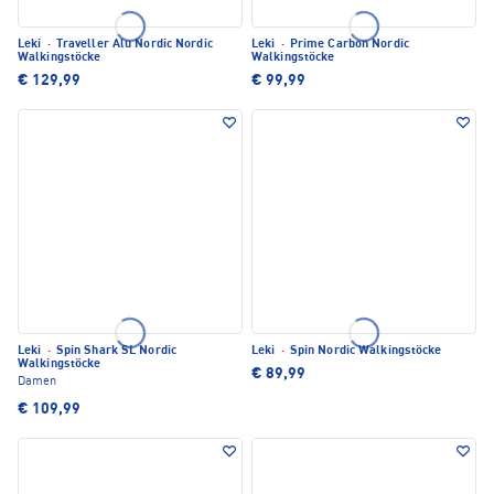
Leki
·
Traveller Alu Nordic Nordic
Leki
·
Prime Carbon Nordic
Walkingstöcke
Walkingstöcke
€ 129,99
€ 99,99
Leki
·
Spin Shark SL Nordic
Leki
·
Spin Nordic Walkingstöcke
Walkingstöcke
€ 89,99
Damen
€ 109,99