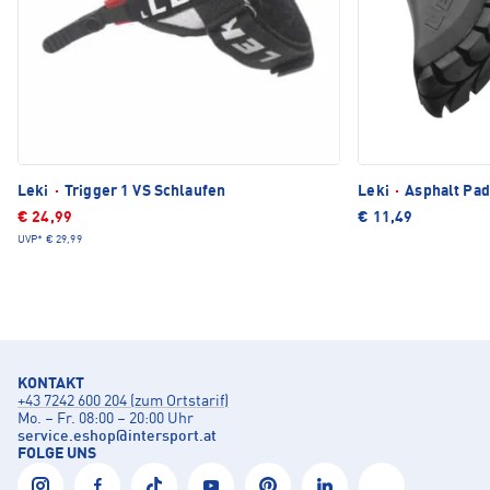
Leki
·
Trigger 1 VS Schlaufen
Leki
·
Asphalt Pad
€ 24,99
€ 11,49
UVP*
€ 29,99
KONTAKT
+43 7242 600 204 (zum Ortstarif)
Mo. – Fr. 08:00 – 20:00 Uhr
service.eshop
@
intersport.at
FOLGE UNS