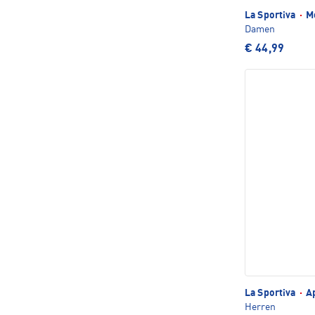
La Sportiva
·
Mo
Damen
€ 44,99
La Sportiva
·
Ap
Herren