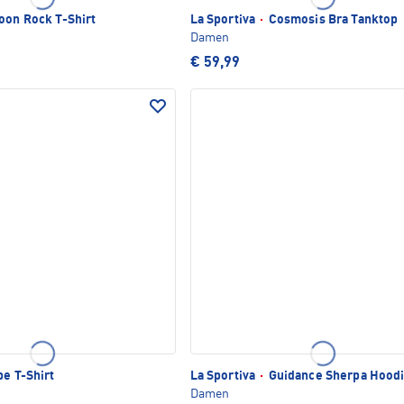
on Rock T-Shirt
La Sportiva
·
Cosmosis Bra Tanktop
Damen
€ 59,99
e T-Shirt
La Sportiva
·
Guidance Sherpa Hood
Damen