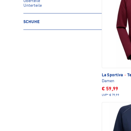
Oberteile
Unterteile
SCHUHE
La Sportiva
·
Te
Damen
€ 59,99
UVP*
€ 79,99