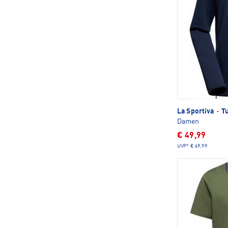
La Sportiva
·
Tu
Damen
€ 49,99
UVP*
€ 69,99