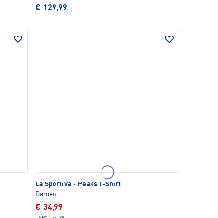
€ 129,99
La Sportiva
·
Peaks T-Shirt
Damen
€ 34,99
UVP*
€ 44,99