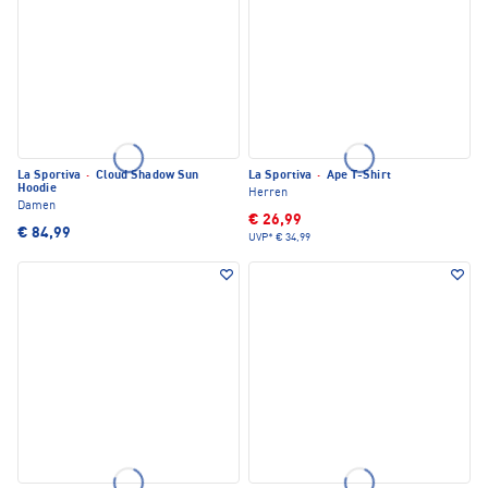
La Sportiva
·
Cloud Shadow Sun
La Sportiva
·
Ape T-Shirt
Hoodie
Herren
Damen
€ 26,99
€ 84,99
UVP*
€ 34,99