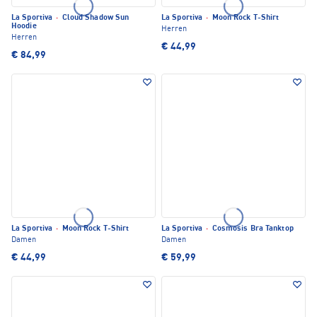
La Sportiva
·
Cloud Shadow Sun
La Sportiva
·
Moon Rock T-Shirt
Hoodie
Herren
Herren
€ 44,99
€ 84,99
La Sportiva
·
Moon Rock T-Shirt
La Sportiva
·
Cosmosis Bra Tanktop
Damen
Damen
€ 44,99
€ 59,99