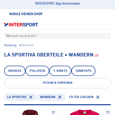
INTERSPORT App downloaden
WÄHLE DEINEN SHOP
Wonach suchst du?
Kleidung
Oberteile
LA SPORTIVA OBERTEILE • WANDERN
23
HOODIES
PULLOVER
T-SHIRTS
TANKTOPS
FILTERN & SORTIEREN
LA SPORTIVA
WANDERN
FILTER LÖSCHEN