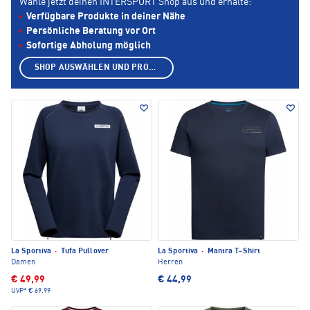
Wähle jetzt deinen INTERSPORT Shop aus und erhalte:
Verfügbare Produkte in deiner Nähe
Persönliche Beratung vor Ort
Sofortige Abholung möglich
SHOP AUSWÄHLEN UND PRODUKTE ANZEIGEN
La Sportiva
·
Tufa Pullover
La Sportiva
·
Mantra T-Shirt
Damen
Herren
€ 49,99
€ 44,99
UVP*
€ 69,99