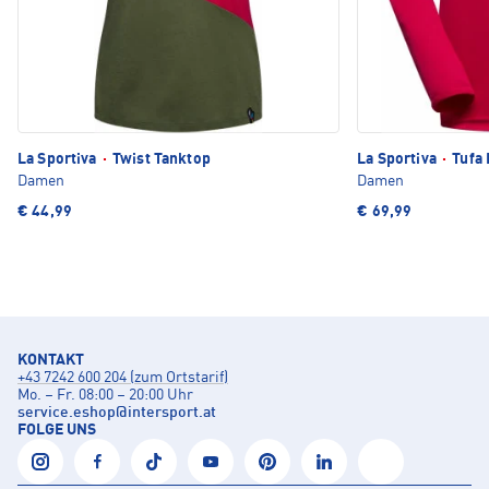
La Sportiva
·
Twist Tanktop
La Sportiva
·
Tufa 
Damen
Damen
€ 44,99
€ 69,99
KONTAKT
+43 7242 600 204 (zum Ortstarif)
Mo. – Fr. 08:00 – 20:00 Uhr
service.eshop
@
intersport.at
FOLGE UNS