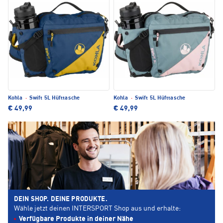
Kohla
·
Swift 5L Hüfttasche
Kohla
·
Swift 5L Hüfttasche
€ 49,99
€ 49,99
DEIN SHOP. DEINE PRODUKTE.
Wähle jetzt deinen INTERSPORT Shop aus und erhalte:
Verfügbare Produkte in deiner Nähe