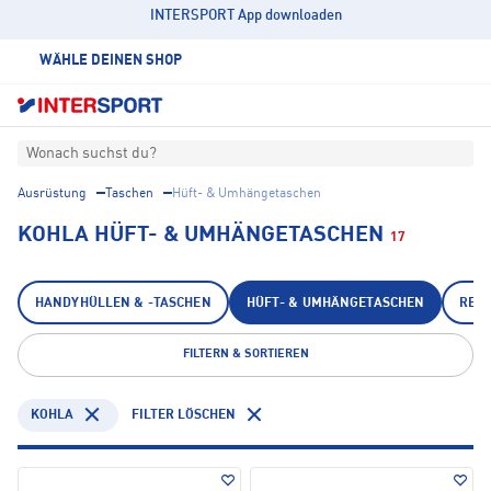
INTERSPORT App downloaden
WÄHLE DEINEN SHOP
Wonach suchst du?
Ausrüstung
Taschen
Hüft- & Umhängetaschen
KOHLA HÜFT- & UMHÄNGETASCHEN
17
HANDYHÜLLEN & -TASCHEN
HÜFT- & UMHÄNGETASCHEN
REI
FILTERN & SORTIEREN
KOHLA
FILTER LÖSCHEN