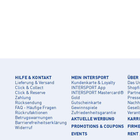
HILFE & KONTAKT
MEIN INTERSPORT
ÜBER
Lieferung & Versand
Kundenkarte & Loyalty
Das U
Click & Collect
INTERSPORT App
Shopf
Click & Reserve
INTERSPORT Mastercard®
Partn
Zahlung
Gold
Press
Rücksendung
Gutscheinkarte
Nachha
FAQ - Häufige Fragen
Gewinnspiele
Gesell
Rückrufaktionen
Zufriedenheitsgarantie
Veran
Betrugswarnungen
AKTUELLE WERBUNG
KARRI
Barrierefreiheitserklärung
PROMOTIONS & COUPONS
FIRM
Widerruf
EVENTS
RENT 