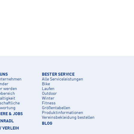
 UNS
BESTER SERVICE
nternehmen
Alle Serviceleistungen
inder
Bike
er werden
Laufen
ebereich
Outdoor
ltigkeit
Winter
schaftliche
Fitness
twortung
Größentabellen
Produktinformationen
ERE & JOBS
Vereinsbekleidung bestellen
ENRADL
BLOG
/ VERLEIH