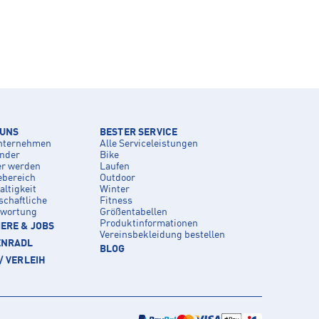
 UNS
BESTER SERVICE
nternehmen
Alle Serviceleistungen
inder
Bike
er werden
Laufen
ebereich
Outdoor
ltigkeit
Winter
schaftliche
Fitness
twortung
Größentabellen
Produktinformationen
ERE & JOBS
Vereinsbekleidung bestellen
ENRADL
BLOG
/ VERLEIH