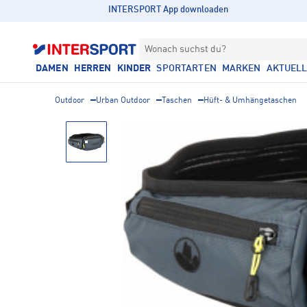
INTERSPORT App downloaden
Wonach suchst du?
DAMEN
HERREN
KINDER
SPORTARTEN
MARKEN
AKTUEL
Outdoor
Urban Outdoor
Taschen
Hüft- & Umhängetaschen