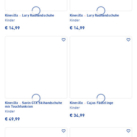
KinetiXx
·
Lury Radhandschuhe
KinetiXx
·
Lury Radhandschuhe
Kinder
Kinder
€ 14,99
€ 14,99
KinetiXx
·
Savin GTX Skihandschuhe
KinetiXx
·
Cajus Fäustlinge
mit Touchfunktion
Kinder
Kinder
€ 34,99
€ 49,99