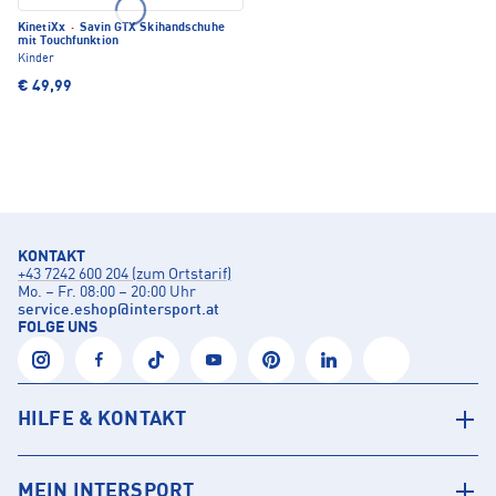
KinetiXx
·
Savin GTX Skihandschuhe
mit Touchfunktion
Kinder
€ 49,99
KONTAKT
+43 7242 600 204 (zum Ortstarif)
Mo. – Fr. 08:00 – 20:00 Uhr
service.eshop
@
intersport.at
FOLGE UNS
HILFE & KONTAKT
MEIN INTERSPORT