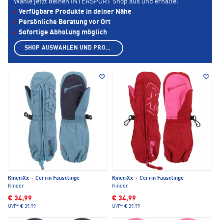
Wähle jetzt deinen INTERSPORT Shop aus und erhalte:
Verfügbare Produkte in deiner Nähe
Persönliche Beratung vor Ort
Sofortige Abholung möglich
SHOP AUSWÄHLEN UND PRODUKTE ANZEIGEN
KinetiXx
·
Cerrin Fäustlinge
KinetiXx
·
Cerrin Fäustlinge
Kinder
Kinder
€ 34,99
€ 34,99
UVP*
€ 39,99
UVP*
€ 39,99