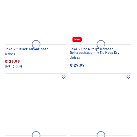
Neu
Jako
·
Striker Torwarthose
Jako
·
One NPolyesterhose
Beinabschluss mit Zip Keep Dry
Unisex
Unisex
€ 39,99
€ 29,99
UVP*
€ 44,99