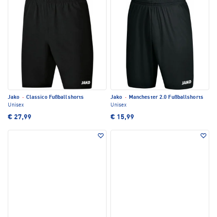
Jako
·
Classico Fußballshorts
Jako
·
Manchester 2.0 Fußballshorts
Unisex
Unisex
€ 27,99
€ 15,99