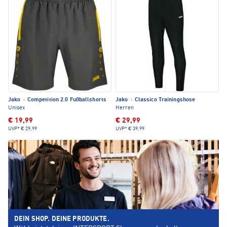
Jako
·
Competition 2.0 Fußballshorts
Jako
·
Classico Trainingshose
Unisex
Herren
€ 19,99
€ 29,99
UVP*
€ 29,99
UVP*
€ 39,99
DEIN SHOP. DEINE PRODUKTE.