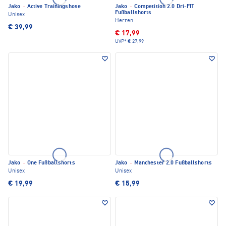
Jako
·
Active Trainingshose
Jako
·
Competition 2.0 Dri-FIT
Fußballshorts
Unisex
Herren
€ 39,99
€ 17,99
UVP*
€ 27,99
Jako
·
One Fußballshorts
Jako
·
Manchester 2.0 Fußballshorts
Unisex
Unisex
€ 19,99
€ 15,99