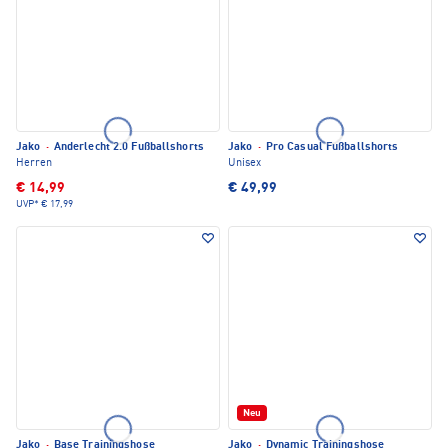
Jako
·
Anderlecht 2.0 Fußballshorts
Jako
·
Pro Casual Fußballshorts
Herren
Unisex
€ 14,99
€ 49,99
UVP*
€ 17,99
Neu
Jako
·
Base Trainingshose
Jako
·
Dynamic Trainingshose