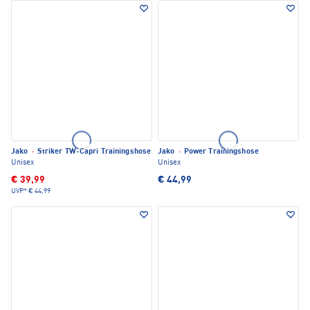
Jako
·
Striker TW-Capri Trainingshose
Jako
·
Power Trainingshose
Unisex
Unisex
€ 39,99
€ 44,99
UVP*
€ 44,99