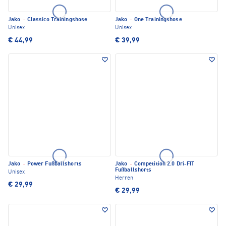
Jako
·
Classico Trainingshose
Jako
·
One Trainingshose
Unisex
Unisex
€ 44,99
€ 39,99
Jako
·
Power Fußballshorts
Jako
·
Competition 2.0 Dri-FIT
Fußballshorts
Unisex
Herren
€ 29,99
€ 29,99