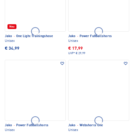
Neu
Jako
·
One Light Trainingshose
Jako
·
Power Fußballshorts
Unisex
Unisex
€ 34,99
€ 17,99
UVP*
€ 29,99
Jako
·
Power Fußballshorts
Jako
·
Webshorts One
Unisex
Unisex