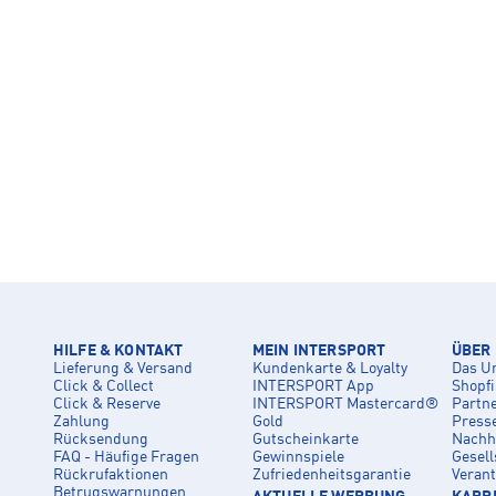
HILFE & KONTAKT
MEIN INTERSPORT
ÜBER
Lieferung & Versand
Kundenkarte & Loyalty
Das U
Click & Collect
INTERSPORT App
Shopf
Click & Reserve
INTERSPORT Mastercard®
Partn
Zahlung
Gold
Press
Rücksendung
Gutscheinkarte
Nachha
FAQ - Häufige Fragen
Gewinnspiele
Gesell
Rückrufaktionen
Zufriedenheitsgarantie
Veran
Betrugswarnungen