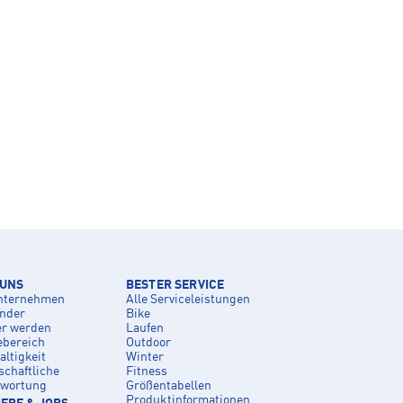
 UNS
BESTER SERVICE
nternehmen
Alle Serviceleistungen
inder
Bike
er werden
Laufen
ebereich
Outdoor
ltigkeit
Winter
schaftliche
Fitness
twortung
Größentabellen
Produktinformationen