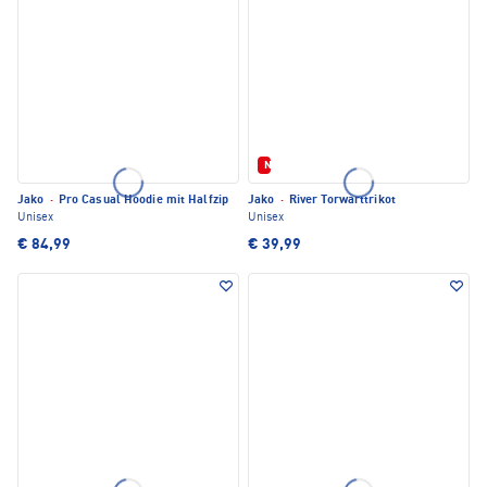
Neu
Jako
·
Pro Casual Hoodie mit Halfzip
Jako
·
River Torwarttrikot
Unisex
Unisex
€ 84,99
€ 39,99