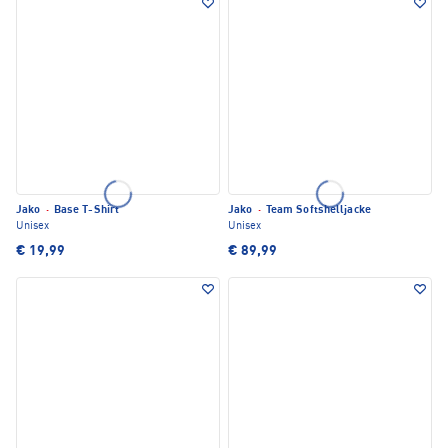
Jako
·
Base T-Shirt
Jako
·
Team Softshelljacke
Unisex
Unisex
€ 19,99
€ 89,99