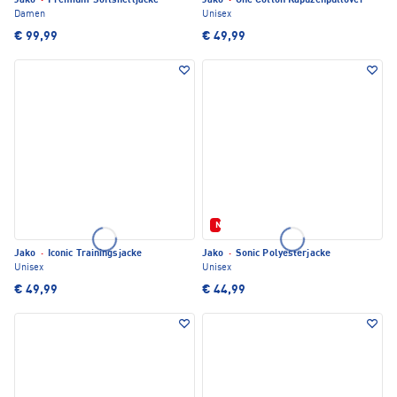
Jako
·
Premium Softshelljacke
Jako
·
One Cotton Kapuzenpullover
Damen
Unisex
€ 99,99
€ 49,99
Neu
Jako
·
Iconic Trainingsjacke
Jako
·
Sonic Polyesterjacke
Unisex
Unisex
€ 49,99
€ 44,99