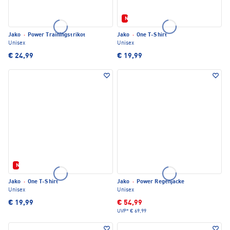
Neu
Jako
·
Power Trainingstrikot
Jako
·
One T-Shirt
Unisex
Unisex
€ 24,99
€ 19,99
Neu
Jako
·
One T-Shirt
Jako
·
Power Regenjacke
Unisex
Unisex
€ 19,99
€ 54,99
UVP*
€ 69,99