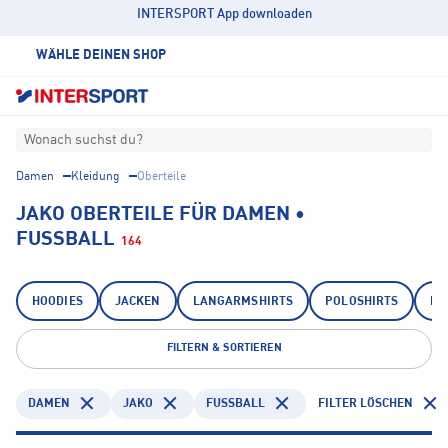
INTERSPORT App downloaden
WÄHLE DEINEN SHOP
Wonach suchst du?
Damen
Kleidung
Oberteile
JAKO OBERTEILE FÜR DAMEN •
FUSSBALL
164
HOODIES
JACKEN
LANGARMSHIRTS
POLOSHIRTS
PU
FILTERN & SORTIEREN
DAMEN
JAKO
FUSSBALL
FILTER LÖSCHEN