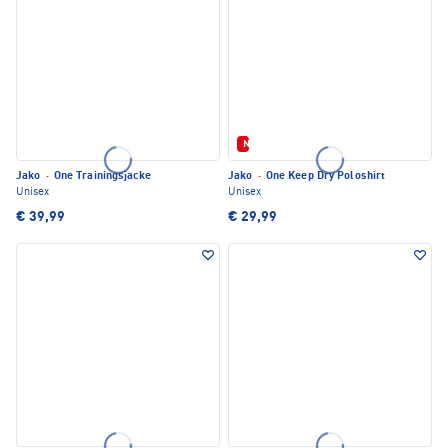
Neu
Jako
·
One Trainingsjacke
Jako
·
One Keep Dry Poloshirt
Unisex
Unisex
€ 39,99
€ 29,99