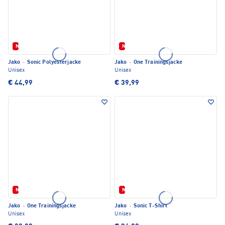
Neu
Neu
Jako
·
Sonic Polyesterjacke
Jako
·
One Trainingsjacke
Unisex
Unisex
€ 44,99
€ 39,99
Neu
Neu
Jako
·
One Trainingsjacke
Jako
·
Sonic T-Shirt
Unisex
Unisex