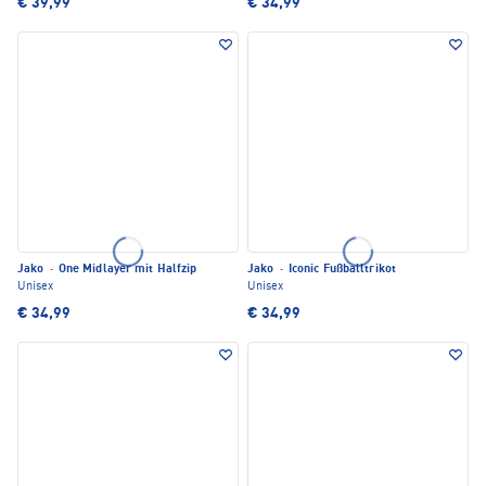
€ 39,99
€ 34,99
Jako
·
One Midlayer mit Halfzip
Jako
·
Iconic Fußballtrikot
Unisex
Unisex
€ 34,99
€ 34,99