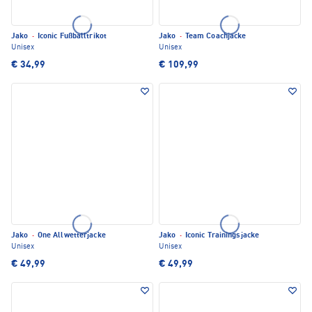
Jako
·
Iconic Fußballtrikot
Jako
·
Team Coachjacke
Unisex
Unisex
€ 34,99
€ 109,99
Jako
·
One Allwetterjacke
Jako
·
Iconic Trainingsjacke
Unisex
Unisex
€ 49,99
€ 49,99