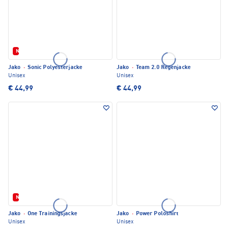
Neu
Jako
·
Sonic Polyesterjacke
Jako
·
Team 2.0 Regenjacke
Unisex
Unisex
€ 44,99
€ 44,99
Neu
Jako
·
One Trainingsjacke
Jako
·
Power Poloshirt
Unisex
Unisex