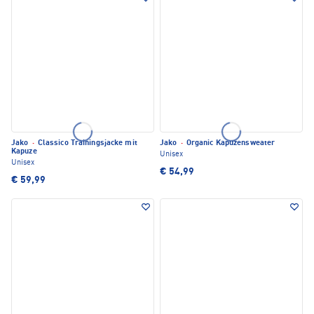
Jako
·
Classico Trainingsjacke mit
Jako
·
Organic Kapuzensweater
Kapuze
Unisex
Unisex
€ 54,99
€ 59,99