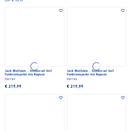
UVP*
€ 109,99
Jack Wolfskin
·
Stonetrail 3in1
Jack Wolfskin
·
Stonetrail 3in1
Funktionsjacke mit Kapuze
Funktionsjacke mit Kapuze
Herren
Herren
€ 219,99
€ 219,99