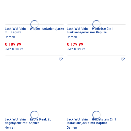
Jack Wolfskin
·
Wisper Isolationsjacke
Jack Wolfskin
·
Moonrise 3in1
mit Kapuze
Funktionsjacke mit Kapuze
Damen
Damen
€ 189,99
€ 179,99
UVP*
€ 239,99
UVP*
€ 229,99
Jack Wolfskin
·
Eagle Peak 2L
Jack Wolfskin
·
Heidelstein 2in1
Regenjacke mit Kapuze
Isolationsjacke mit Kapuze
Herren
Damen