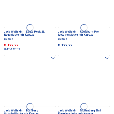
Jack Wolfskin
·
Eagle Peak 2L
Jack Wolfskin
·
Routeburn Pro
Regenjacke mit Kapuze
Isolationsjacke mit Kapuze
Damen
Damen
€ 179,99
€ 179,99
UVP*
€ 219,99
Jack Wolfskin
·
Bornberg
Jack Wolfskin
·
Taubenberg 3in1
Softshelljacke mit Kapuze
Funktionsjacke mit Kapuze