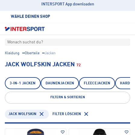
INTERSPORT App downloaden
WÄHLE DEINEN SHOP
Wonach suchst du?
Kleidung
Oberteile
Jacken
JACK WOLFSKIN JACKEN
72
3-IN-1 JACKEN
DAUNENJACKEN
FLEECEJACKEN
HARDSH
FILTERN & SORTIEREN
JACK WOLFSKIN
FILTER LÖSCHEN