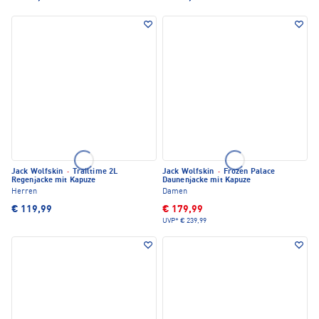
Jack Wolfskin
·
Trailtime 2L
Jack Wolfskin
·
Frozen Palace
Regenjacke mit Kapuze
Daunenjacke mit Kapuze
Herren
Damen
€ 119,99
€ 179,99
UVP*
€ 239,99