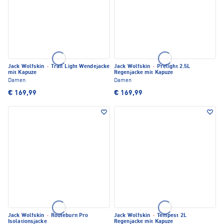
Jack Wolfskin
·
Trail Light Wendejacke
Jack Wolfskin
·
Prelight 2.5L
mit Kapuze
Regenjacke mit Kapuze
Damen
Damen
€ 169,99
€ 169,99
Jack Wolfskin
·
Routeburn Pro
Jack Wolfskin
·
Tempest 2L
Isolationsjacke
Regenjacke mit Kapuze