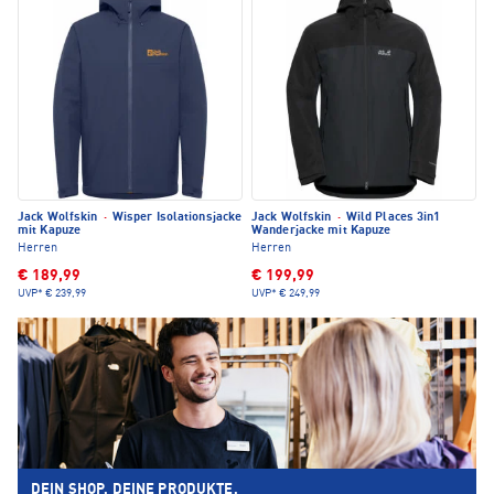
Jack Wolfskin
·
Wisper Isolationsjacke
Jack Wolfskin
·
Wild Places 3in1
mit Kapuze
Wanderjacke mit Kapuze
Herren
Herren
€ 189,99
€ 199,99
UVP*
€ 239,99
UVP*
€ 249,99
DEIN SHOP. DEINE PRODUKTE.