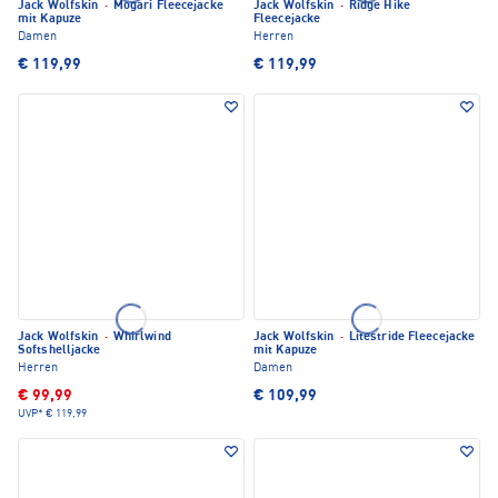
Jack Wolfskin
·
Mogari Fleecejacke
Jack Wolfskin
·
Ridge Hike
mit Kapuze
Fleecejacke
Damen
Herren
€ 119,99
€ 119,99
Jack Wolfskin
·
Whirlwind
Jack Wolfskin
·
Litestride Fleecejacke
Softshelljacke
mit Kapuze
Herren
Damen
€ 99,99
€ 109,99
UVP*
€ 119,99