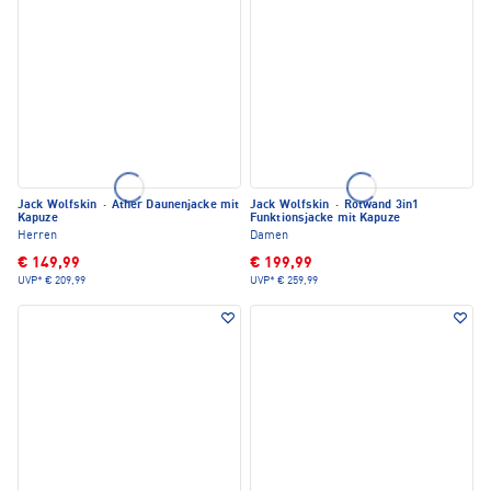
Jack Wolfskin
·
Ather Daunenjacke mit
Jack Wolfskin
·
Rotwand 3in1
Kapuze
Funktionsjacke mit Kapuze
Herren
Damen
€ 149,99
€ 199,99
UVP*
€ 209,99
UVP*
€ 259,99