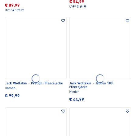
€ 54,99
€ 89,99
UVP*
€ 69,99
UVP*
€ 109,99
Jack Wolfskin
·
Prelight Fleecejacke
Jack Wolfskin
·
Taunus 100
Fleecejacke
Damen
Kinder
€ 99,99
€ 44,99