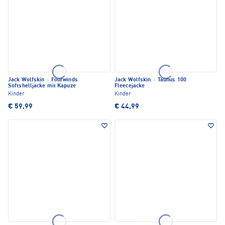
Jack Wolfskin
·
Fourwinds
Jack Wolfskin
·
Taunus 100
Softshelljacke mit Kapuze
Fleecejacke
Kinder
Kinder
€ 59,99
€ 44,99