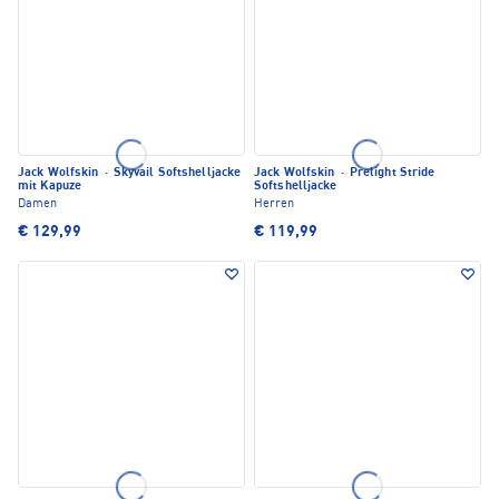
Jack Wolfskin
·
Skyvail Softshelljacke
Jack Wolfskin
·
Prelight Stride
mit Kapuze
Softshelljacke
Damen
Herren
€ 129,99
€ 119,99