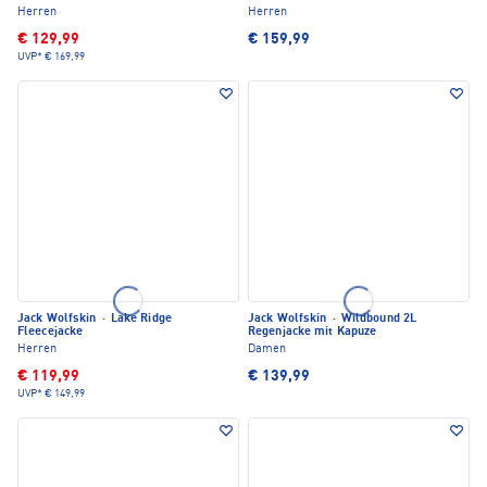
Herren
Herren
€ 129,99
€ 159,99
UVP*
€ 169,99
Jack Wolfskin
·
Lake Ridge
Jack Wolfskin
·
Wildbound 2L
Fleecejacke
Regenjacke mit Kapuze
Herren
Damen
€ 119,99
€ 139,99
UVP*
€ 149,99