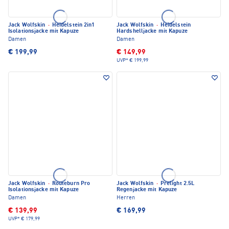
Jack Wolfskin
·
Heidelstein 2in1
Jack Wolfskin
·
Heidelstein
Isolationsjacke mit Kapuze
Hardshelljacke mit Kapuze
Damen
Damen
€ 199,99
€ 149,99
UVP*
€ 199,99
Jack Wolfskin
·
Routeburn Pro
Jack Wolfskin
·
Prelight 2.5L
Isolationsjacke mit Kapuze
Regenjacke mit Kapuze
Damen
Herren
€ 139,99
€ 169,99
UVP*
€ 179,99