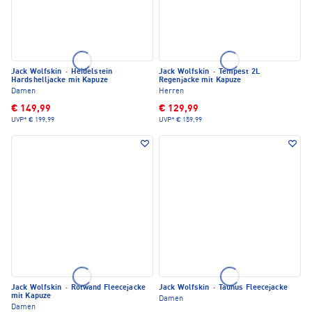
Jack Wolfskin
·
Heidelstein
Jack Wolfskin
·
Tempest 2L
Hardshelljacke mit Kapuze
Regenjacke mit Kapuze
Damen
Herren
€ 149,99
€ 129,99
UVP*
€ 199,99
UVP*
€ 159,99
Jack Wolfskin
·
Rotwand Fleecejacke
Jack Wolfskin
·
Taunus Fleecejacke
mit Kapuze
Damen
Damen