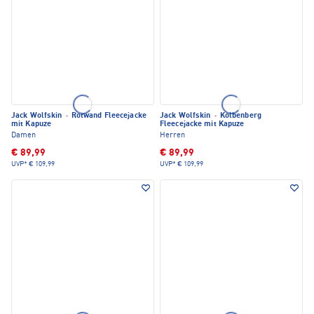
Jack Wolfskin
·
Rotwand Fleecejacke
Jack Wolfskin
·
Kolbenberg
mit Kapuze
Fleecejacke mit Kapuze
Damen
Herren
€ 89,99
€ 89,99
UVP*
€ 109,99
UVP*
€ 109,99