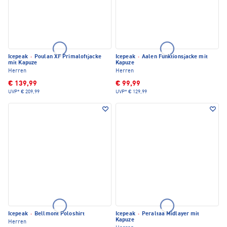
Icepeak
·
Poulan XF Primaloftjacke
Icepeak
·
Aalen Funktionsjacke mit
mit Kapuze
Kapuze
Herren
Herren
€ 139,99
€ 99,99
UVP*
€ 209,99
UVP*
€ 129,99
Icepeak
·
Bellmont Poloshirt
Icepeak
·
Peraltaa Midlayer mit
Kapuze
Herren