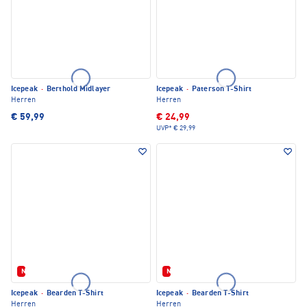
Icepeak
·
Berthold Midlayer
Icepeak
·
Paterson T-Shirt
Herren
Herren
€ 59,99
€ 24,99
UVP*
€ 29,99
Neu
Neu
Icepeak
·
Bearden T-Shirt
Icepeak
·
Bearden T-Shirt
Herren
Herren