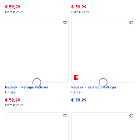
€ 59,99
€ 59,99
UVP*
€ 79,99
UVP*
€ 79,99
Neu
Icepeak
·
Perugia Pullover
Icepeak
·
Berthold Midlayer
Unisex
Herren
€ 59,99
€ 59,99
UVP*
€ 79,99