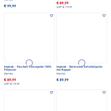
Herren
€ 89,99
€ 99,99
UVP*
€ 119,99
Icepeak
·
Parshall Fleecejacke 100%
Icepeak
·
Barmstedt Softshelljacke
Polyester
mit Kapuze
Herren
Herren
€ 89,99
€ 89,99
UVP*
€ 119,99