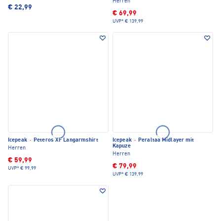
Herren
€ 22,99
€ 69,99
UVP*
€ 139,99
Icepeak
·
Peteros XF Langarmshirt
Icepeak
·
Peraltaa Midlayer mit
Kapuze
Herren
Herren
€ 59,99
€ 79,99
UVP*
€ 99,99
UVP*
€ 139,99