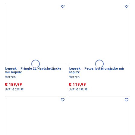
Icepeak
·
Pringle 2L Hardshelljacke
Icepeak
·
Pecos Isolationsjacke mit
mit Kapuze
Kapuze
Herren
Herren
€ 189,99
€ 119,99
UVP*
€ 219,99
UVP*
€ 199,99