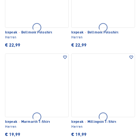
Icepeak
·
Bellmont Poloshirt
Icepeak
·
Bellmont Poloshirt
Herren
Herren
€ 22,99
€ 22,99
Icepeak
·
Marmarth T-Shirt
Icepeak
·
Millington T-Shirt
Herren
Herren
€ 19,99
€ 19,99