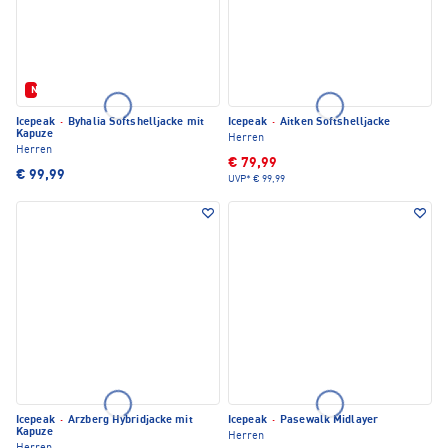
Neu
Icepeak
·
Byhalia Softshelljacke mit
Icepeak
·
Aitken Softshelljacke
Kapuze
Herren
Herren
€ 79,99
€ 99,99
UVP*
€ 99,99
Icepeak
·
Arzberg Hybridjacke mit
Icepeak
·
Pasewalk Midlayer
Kapuze
Herren