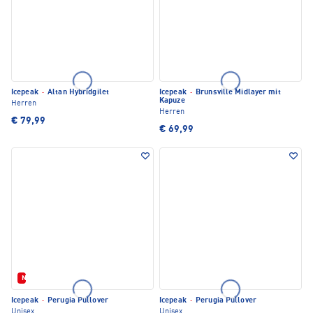
Icepeak
·
Altan Hybridgilet
Icepeak
·
Brunsville Midlayer mit
Kapuze
Herren
Herren
€ 79,99
€ 69,99
Neu
Icepeak
·
Perugia Pullover
Icepeak
·
Perugia Pullover
Unisex
Unisex