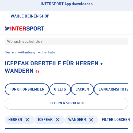
INTERSPORT App downloaden
WÄHLE DEINEN SHOP
Wonach suchst du?
Herren
Kleidung
Oberteile
ICEPEAK OBERTEILE FÜR HERREN •
WANDERN
49
FUNKTIONSHEMDEN
GILETS
JACKEN
LANGARMSHIRTS
FILTERN & SORTIEREN
HERREN
ICEPEAK
WANDERN
FILTER LÖSCHEN