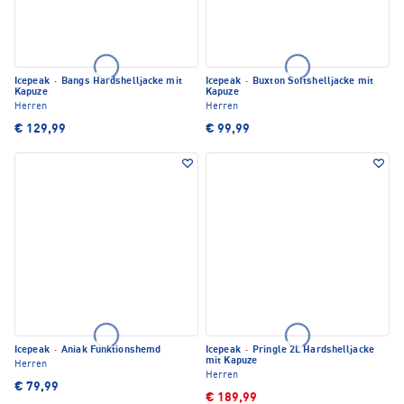
Icepeak
·
Bangs Hardshelljacke mit
Icepeak
·
Buxton Softshelljacke mit
Kapuze
Kapuze
Herren
Herren
€ 129,99
€ 99,99
Icepeak
·
Aniak Funktionshemd
Icepeak
·
Pringle 2L Hardshelljacke
mit Kapuze
Herren
Herren
€ 79,99
€ 189,99