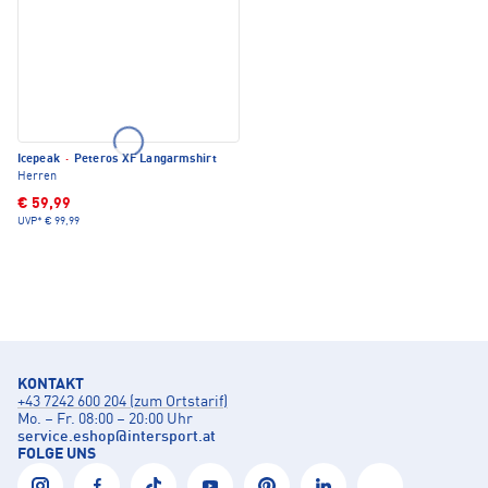
Icepeak
·
Peteros XF Langarmshirt
Herren
€ 59,99
UVP*
€ 99,99
KONTAKT
+43 7242 600 204 (zum Ortstarif)
Mo. – Fr. 08:00 – 20:00 Uhr
service.eshop
@
intersport.at
FOLGE UNS