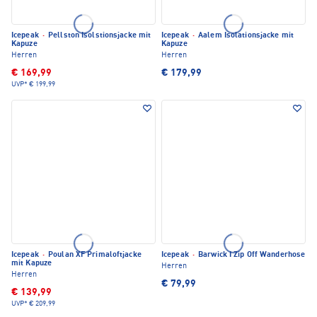
Icepeak
·
Pellston Isolstionsjacke mit
Icepeak
·
Aalem Isolationsjacke mit
Kapuze
Kapuze
Herren
Herren
€ 169,99
€ 179,99
UVP*
€ 199,99
Icepeak
·
Poulan XF Primaloftjacke
Icepeak
·
Barwick I Zip Off Wanderhose
mit Kapuze
Herren
Herren
€ 79,99
€ 139,99
UVP*
€ 209,99