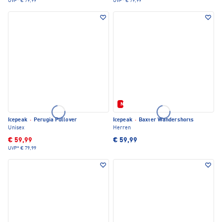
UVP*
€ 79,99
UVP*
€ 79,99
Neu
Icepeak
·
Perugia Pullover
Icepeak
·
Baxter Wandershorts
Unisex
Herren
€ 59,99
€ 59,99
UVP*
€ 79,99