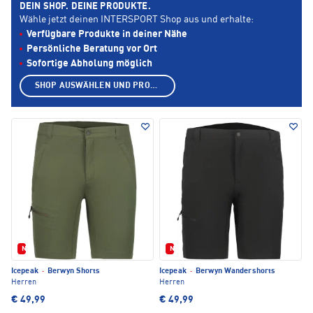
DEIN SHOP. DEINE PRODUKTE.
Wähle jetzt deinen INTERSPORT Shop aus und erhalte:
Verfügbare Produkte in deiner Nähe
Persönliche Beratung vor Ort
Sofortige Abholung möglich
SHOP AUSWÄHLEN UND PRODUKTE ANZEIGEN
Neu
Neu
Icepeak
·
Berwyn Shorts
Icepeak
·
Berwyn Wandershorts
Herren
Herren
€ 49,99
€ 49,99