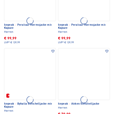
Icepeak
·
Peraltaa Thermojacke mit
Icepeak
·
Peraltaa Thermojacke mit
Kapuze
Kapuze
Herren
Herren
€ 99,99
€ 99,99
UVP*
€ 139,99
UVP*
€ 139,99
Neu
Icepeak
·
Byhalia Softshelljacke mit
Icepeak
·
Aitken Softshelljacke
Kapuze
Herren
Herren