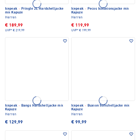
Icepeak
·
Pringle 2L Hardshelljacke
Icepeak
·
Pecos Isolationsjacke mit
mit Kapuze
Kapuze
Herren
Herren
€ 189,99
€ 119,99
UVP*
€ 219,99
UVP*
€ 199,99
Icepeak
·
Bangs Hardshelljacke mit
Icepeak
·
Buxton Softshelljacke mit
Kapuze
Kapuze
Herren
Herren
€ 129,99
€ 99,99