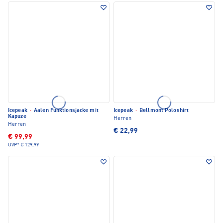
Icepeak
·
Aalen Funktionsjacke mit
Icepeak
·
Bellmont Poloshirt
Kapuze
Herren
Herren
€ 22,99
€ 99,99
UVP*
€ 129,99