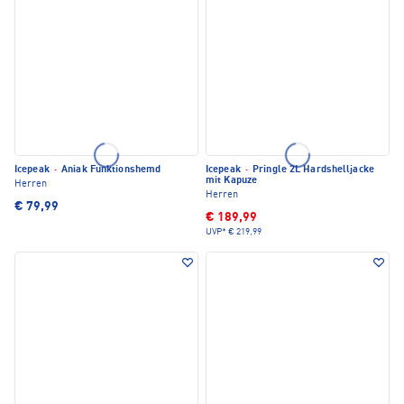
Icepeak
·
Aniak Funktionshemd
Icepeak
·
Pringle 2L Hardshelljacke
mit Kapuze
Herren
Herren
€ 79,99
€ 189,99
UVP*
€ 219,99