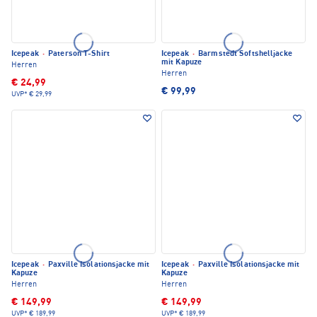
Icepeak
·
Paterson T-Shirt
Icepeak
·
Barmstedt Softshelljacke
mit Kapuze
Herren
Herren
€ 24,99
€ 99,99
UVP*
€ 29,99
Icepeak
·
Paxville Isolationsjacke mit
Icepeak
·
Paxville Isolationsjacke mit
Kapuze
Kapuze
Herren
Herren
€ 149,99
€ 149,99
UVP*
€ 189,99
UVP*
€ 189,99