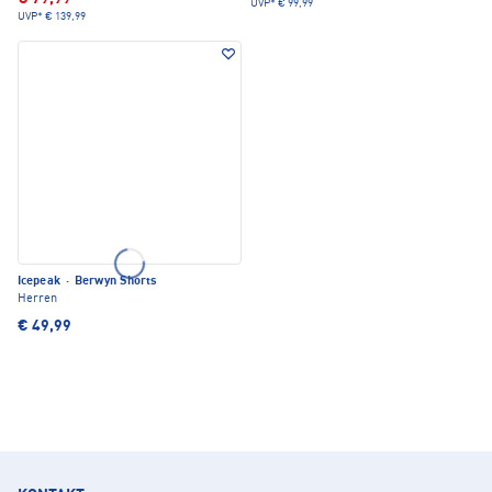
UVP*
€ 99,99
UVP*
€ 139,99
Icepeak
·
Berwyn Shorts
Herren
€ 49,99