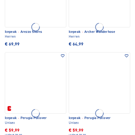
Icepeak
·
Arezzo Shorts
Icepeak
·
Archer Wanderhose
Herren
Herren
€ 69,99
€ 64,99
Neu
Icepeak
·
Perugia Pullover
Icepeak
·
Perugia Pullover
Unisex
Unisex
€ 59,99
€ 59,99