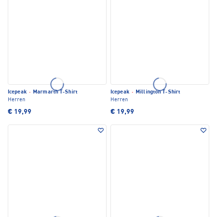
Icepeak
·
Marmarth T-Shirt
Icepeak
·
Millington T-Shirt
Herren
Herren
€ 19,99
€ 19,99