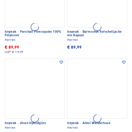
Icepeak
·
Parshall Fleecejacke 100%
Icepeak
·
Barmstedt Softshelljacke
Polyester
mit Kapuze
Herren
Herren
€ 89,99
€ 89,99
UVP*
€ 119,99
Icepeak
·
Altan Hybridgilet
Icepeak
·
Athol Wanderhose
Herren
Herren